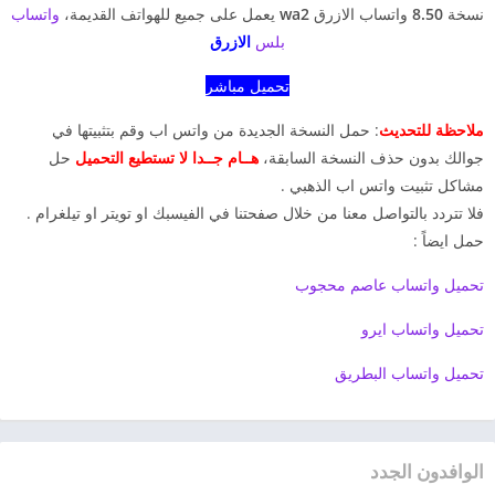
نسخة
8.50
واتساب الازرق
wa2
يعمل على جميع للهواتف القديمة،
واتساب
بلس
الازرق
تحميل
مباشر
ملاحظة للتحديث
: حمل النسخة الجديدة من واتس اب وقم بتثبيتها في
جوالك بدون حذف النسخة السابقة،
هــام جــدا لا تستطيع التحميل
حل
مشاكل تثبيت واتس اب الذهبي .
فلا تتردد بالتواصل معنا من خلال صفحتنا في الفيسبك او تويتر او تيلغرام .
حمل ايضاً :
تحميل واتساب عاصم محجوب
تحميل واتساب ايرو
تحميل واتساب البطريق
الوافدون الجدد