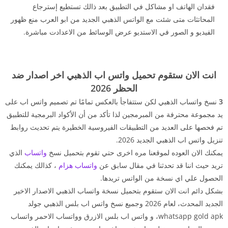
فقدان الهاتف او مشاكل في التطبيق بعد ذالك تستطيع إسترجاع
المحاتثات متى شئت مع الواتس الذهبي الجديد من ابو العرب منع ظهور
الفيديو و الصور في الاستديو عرض الوسائط من الاعدادت مباشرة.
انت الان ستقوم تحميل واتس اب الذهبي اخر اصدار ضد
الحظر 2026
3
نسخ واتساب الذهبي لكن ستتفاجأ بالعكس تمامًا تم تصميم واتس اب على
يد مجموعة محترفة من المبرمجين لذا تأكد من أن الأكواد البرمجية للتطبيق
تم فحصها على العديد من التطبيقات الفيروسية الخطيرة يتم تحديث روابط
تنزيل واتس اب الذهبي الجديد 2026.
يمكنك الان العوده لموقعنا مره اخرى حتي تقوم بتحميل نسخ
واتساب
الذي
تريد حيث اننا قد تحدثنا في مقال سابق عن
واتساب هزام
، كذالك يمكنك
الحصول علي اي نسخة من الواتس تريدها.
بشكل دائم انت الان ستقوم بتحميل نسخة واتساب الذهبي الاصدار الاخير
الجديد المحدث، لعام 2026 وجميع نسخ واتس اب بلس الذهبي جولد
whatsapp gold apk، و واتس اب بلس الازرق وواتساب الاحمر واتساب