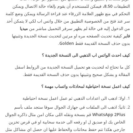
التطبيقات
8.50،
فيمكن للمستخدم أن يقوم بإلغاء حالة الاتصال ويمكن
التحكم في منع ظهور العلامة الزرقاء عند قراءة الرسالة ويمكن وضع كلمة
سر عند فتح من الخصوصية التطبيق من خلال واتس اب لكي لا يتمكن أحد
من الدخول إليه في حالة لم يظهر سرفر التحميل مباشر من
ميديا
فاير
كيفية تحديث الصفحه مره او مرتين لتحديث نسخة الجديدة وتثبيتها
بدون حذف النسخة القديمة فقط
Golden
.
كيف احدث الواتس اب الذهبي الى النسخة الجديدة ؟
كل ما تحتاج له لتحديث هو تحميل النسخة الجديدة من الروابط اسفل
المقالة و بشكل صحيح وتثبيتها بدون حذف النسخة القديمة فقط.
كيف اعمل نسخة احتياطية لمحادثات واتساب مهمة ؟
اولا: اذهب الى اعدادات الذهبي ثم عمل اعمل نسخة احتياطية
ثانيآ: اذهب الى الملفات في جهازك الجوال سوفا ستجد ملف بأسم
WhatsApp 2Plus
قم بنسخة ونقله اللى مكان امن مثال ذاكره الجوال
الخاص بك او صديق ل او رفعه الى خدمة سحابية او في قرص تخزين
جارجي هكذا تتم حفظ محاتثات والحفاظ عليها ان حصل اي مشاكل مثل