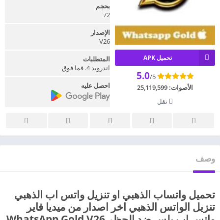
بحجم
72
الإصدار
V26
تحميل APK
المتطلبات
اندرويد 4. فما فوق
5.0
/5
احصل عليه
الأصوات:
25,119,599
نقل
وصف
تحميل واتساب الذهبي او تنزيل واتس اب الذهبي
تنزيل الواتس الذهبي اخر اصدار من ميديا فاير
واتس اب بلس ضد الحظر WhatsApp Gold V26