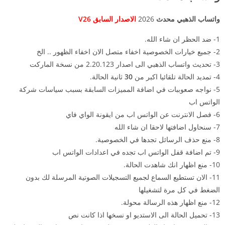
واتساب الذهبي محدث
2026
الاصدار السابق V26
1- ضد الحظر ان شاء الله.
2- جميع خيارات الخصوصية اخفاء متصل الان اخفاء الظهور .. الخ
3- تحديث واتساب الذهبي الى اصدار 2.20.123 من نسخة الماركت
4- تمديد الحالة تلقائيا اكبر من
30
ثانية الحالة.
5- نواجه صعوببات في اضافة المميزات السابقة بسبب سياسات شركة
الواتس اب
6- فصل الانترنت عن الواتس اب من ايقونة الواي فاي
7- سنحاول اضافتها لاحقا ان شاء الله
8- منع حذف الرسائل تجدها في الخصوصية.
9- تم اضافة قفل الواتس اب تجده في اعدادات الواتس اب
10- منع اظهار انك شاهدت الحالة.
11- الان تستطيع السماع لجميع التسجيلات الصوتية المرسلة لك بدون
الضغط في كل مرة لتشغيلها
12- منع اظهار هذه الرسالة محولة.
13- تحميل الحالة الى الاستديو او نسخها اذا كانت نص