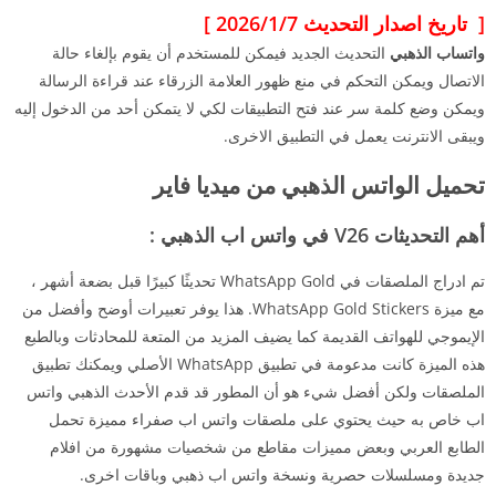
[ تاريخ اصدار التحديث 2026/1/7 ]
واتساب الذهبي
التحديث الجديد فيمكن للمستخدم أن يقوم بإلغاء حالة
الاتصال ويمكن التحكم في منع ظهور العلامة الزرقاء عند قراءة الرسالة
ويمكن وضع كلمة سر عند فتح التطبيقات لكي لا يتمكن أحد من الدخول إليه
ويبقى الانترنت يعمل في التطبيق الاخرى.
تحميل الواتس الذهبي من ميديا فاير
أهم التحديثات V26 في واتس اب الذهبي :
تم ادراج الملصقات في WhatsApp Gold تحديثًا كبيرًا قبل بضعة أشهر ،
مع ميزة WhatsApp Gold Stickers. هذا يوفر تعبيرات أوضح وأفضل من
الإيموجي للهواتف القديمة كما يضيف المزيد من المتعة للمحادثات وبالطبع
هذه الميزة كانت مدعومة في تطبيق WhatsApp الأصلي ويمكنك تطبيق
الملصقات ولكن أفضل شيء هو أن المطور قد قدم الأحدث الذهبي واتس
اب خاص به حيث يحتوي على ملصقات واتس اب صفراء مميزة تحمل
الطابع العربي وبعض مميزات مقاطع من شخصيات مشهورة من افلام
جديدة ومسلسلات حصرية ونسخة واتس اب ذهبي وباقات اخرى.