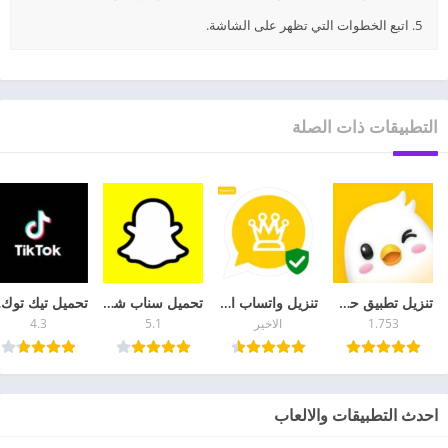
5. اتبع الخطوات التي تظهر على الشاشة.
التطبيقات ذات الصلة
تنزيل تطبيق حكونا لايف Hakuna Live للاندرويد 2026
تنزيل واتساب الذهبي 2026 اخر اصدار تحديث
تحميل سناب شات Snapchat للموبايل أخر تحديث
تحميل
1.753
الاخير
5.1
4.3
احدث التطبيقات والالعاب