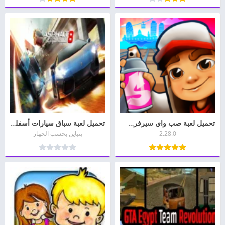
تحميل لعبة صب واي سيرفرس للاندرويد Subway Surfers
تحميل لعبة سباق سيارات أسفلت Asphalt 8 APK مجانا
2.28.0
يتباين بحسب الجهاز