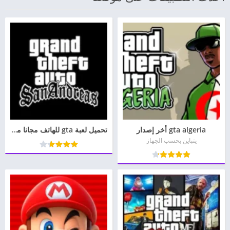
gta algeria أخر إصدار
تحميل لعبة gta للهاتف مجانا مهكرة للأندرويد 2026 APK مجاناً
يتباين بحسب الجهاز