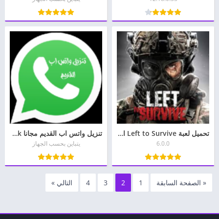
تحميل لعبة Left to Survive الأصليه للاندرويد وللأيفون آخر اصدار
تنزيل واتس اب القديم مجانا apk للاندرويد والايفون
6.0.0
يتباين بحسب الجهاز
« الصفحة السابقة
1
2
3
4
التالي »