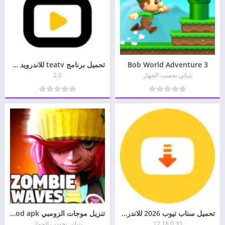
Bob World Adventure 3
تحميل برنامج teatv للاندرويد وللايفون
يتباين بحسب الجهاز
2.0
تحميل سناب تيوب 2026 للاندرويد جودة عالية Snaptube APK
تنزيل موجات الزومبي zombie waves mod apk للأندرويد وللأيفون برابط مباشر
12.18.0.33
يتباين بحسب الجهاز