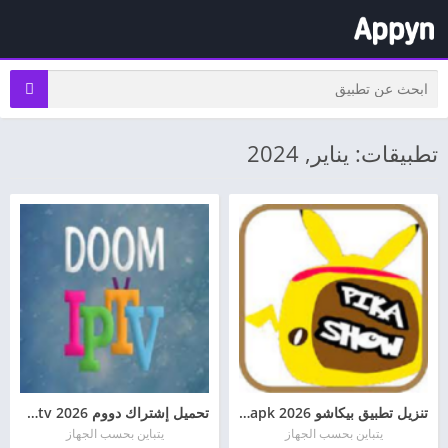
تطبيقات: يناير, 2024
تنزيل تطبيق بيكاشو pikashow apk 2026 للأندرويد أخر إصدار
تحميل إشتراك دووم doom iptv 2026 للأندرويد وللأيفون مجانا
يتباين بحسب الجهاز
يتباين بحسب الجهاز