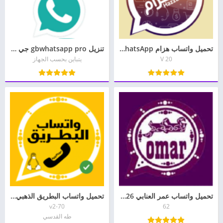
تحميل واتساب هزام HTWhatsApp الذهبي والبنفسجي والأخضر آخر إصدار
تنزيل gbwhatsapp pro جي بي واتساب برو 2026 اخر اصدار
V 20‏
يتباين بحسب الجهاز
تحميل واتساب عمر العنابي 2026 obwhatsapp apk
تحميل واتساب البطريق الذهبي والاصفر 2026 btwhatsapp
v2-70
62
طه القدسي