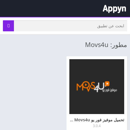
مطور: Movs4u
تحميل موفيز فور يو the vampire diaries | Movs4u | مشاهدة الافلام مباشرة
3.0.4