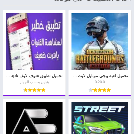
تحميل لعبة ببجي موبايل لايت PUBG MOBILE LITE
تحميل تطبيق شوف لايف chouf live apk للاندرويد
0.20.0
يتباين بحسب الجهاز