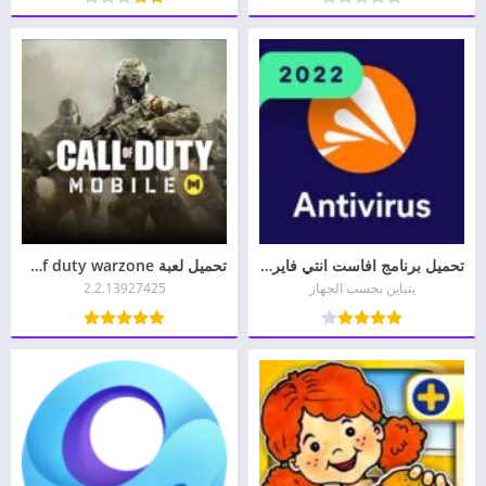
تحميل برنامج افاست انتي فايروس عربي للموبايل مجانا Avast
تحميل لعبة call of duty warzone للاندرويد
يتباين بحسب الجهاز
2.2.13927425