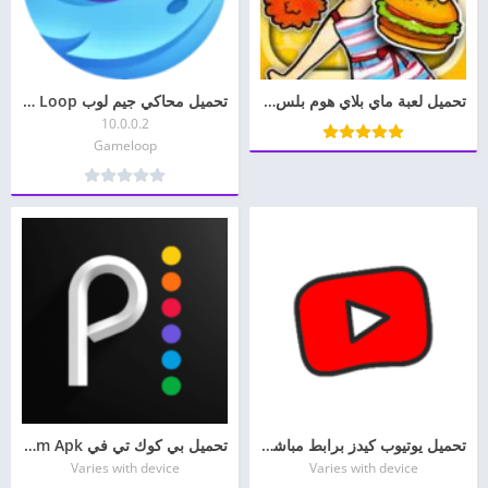
تحميل لعبة ماي بلاي هوم بلس مهكرة My PlayHome Plus Mod
تحميل محاكي جيم لوب Game Loop للكمبيوتر برابط مباشر 2026
10.0.0.2
Gameloop
تحميل يوتيوب كيدز برابط مباشر YouTube Kids
تحميل بي كوك تي في Peacock TV Stream Apk للاندرويد
Varies with device
Varies with device