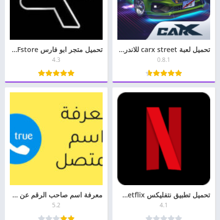
تحميل لعبة carx street للاندرويد وللايفون
تحميل متجر ابو فارس AFstore للايفون وللاندرويد 2026
4.3
0.8.1
تحميل تطبيق نتفليكس Netflix مهكر لأجهزة الأندرويد
معرفة اسم صاحب الرقم عن طريق النت مجانا الطريقة الصحيحة
5.2
4.1