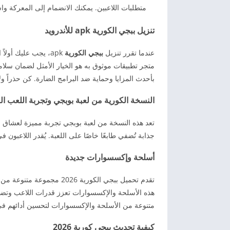
متطلبات اللاعبين. يمكنك الانضمام إلى المعركة وا
تنزيل ببجي الكورية apk للأندرويد
عندما تقرر تنزيل
ببجي الكورية
apk، يجب عليك أول
متجر تطبيقات موثوق به هو الخيار الأمثل لضمان سلامة
بأحدث المزايا وحماية ضد البرامج الضارة. كن حذراً و
النسخة الكورية من لعبة بوبجي وتجربة اللعب ال
تعد هذه النسخة من لعبة بوبجي تجربة مميزة لعشاق 
جذابة تُضفي طابعًا خاصًا على اللعبة. يُقدر اللاعبو
أسلحة وإكسسوارات جديدة
تقدم تحميل ببجي الكورية 6
هذه الأسلحة والإكسسوارات تعزز قدرات اللاعب وتضي
متنوعة من الأسلحة والإكسسوارات لتحسين أدائهم في
كيفية تحديث ببجي كورية 2026