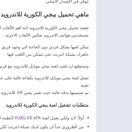
تتوفر في الإصدار الأصلي.
ماهي تحميل ببجي الكورية للاندرويد
تقصد تحميل ببجي الكورية للاندرويد احد اهم الألعاب ا
مستخدمي هواتف الاندرويد بعكس الالعاب الاخرى.
يمكن لعبها بشكل فردي دون الحاجة الي وجود فريق
جاهزك بشبكة انترنت حتى تتمكن من اللعب فيها
وتستطيع ان تلعب لعبة ببجي موبايل للاندرويد مع فري
تعمل لعبة ببجي موبايل للاندرويد بكفاءة عالية على جم
تقنية
تم تصميمها بدقة عالية حيث تعتبر ببجي KR للاندرويد من افضل العاب الاندرويد التي يمكن لعبها بشكل فردي او جماعي.
متطلبات تشغيل لعبة ببجي الكورية للاندرويد
أولاً: لابد ولكي تعمل لعبة
KR APK لأنظمة الاندرويد، من توفر انترنت متصل بالهاتف، فالعبه تعمل أون لاين.
PUBG
من الظروري جداً ان يكون لديك شبكة انترنت لكي