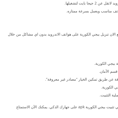
جا بايت لتشغيلها.
هاتف مناسب ويعمل بسرعة ممتازه.
PUBG KR  للاندرويد، تستطيع الان تنزيل ببجي الكورية على هواتف الاندرويد بدون اي مشاكل من خلال
قسم الأمان.
فة عن طريق تمكين الخيار “مصادر غير معروفة”.
ية التثبيت.
بمجرد الانتهاء من هذه الخطوات، ستكون قد نجحت في تثبيت ببجي الكورية apk على جهازك الذكي. يمكنك الآن الاستمتاع