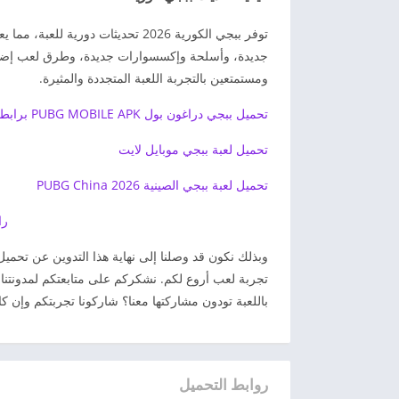
توفر ببجي الكورية 2026 تحديثات دو
جديدة، وأسلحة وإكسسوارات جديدة، وطرق لعب إضافية
ومستمتعين بالتجربة اللعبة المتجددة والمثيرة.
تحميل ببجي دراغون بول PUBG MOBILE APK برابط مباشر
تحميل لعبة ببجي موبايل لايت
تحميل لعبة ببجي الصينية PUBG China 2026
را
وبذلك نكون قد وصلنا إلى نهاية هذا التدوين عن تحمي
تجربة لعب أروع لكم. نشكركم على متابعتكم لمدونتنا “ه
باللعبة تودون مشاركتها معنا؟ شاركونا تجربتكم وإن ك
روابط التحميل