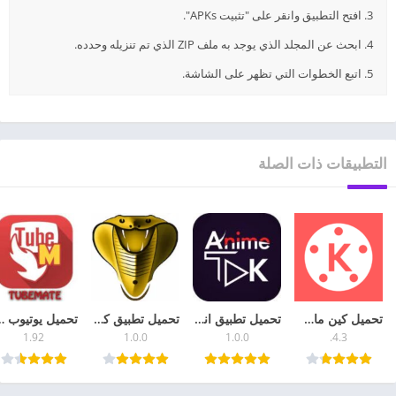
3. افتح التطبيق وانقر على "تثبيت APKs".
4. ابحث عن المجلد الذي يوجد به ملف ZIP الذي تم تنزيله وحدده.
5. اتبع الخطوات التي تظهر على الشاشة.
التطبيقات ذات الصلة
تحميل كين ماستر KineMaster مهكر 2026 مجانا للأندرويد
تحميل تطبيق انمي تاك لأجهزة الاندرويد 2026
تحميل تطبيق كوبرا تي في بلاس 2026 Cobra IPTV أخر إصدار
تحميل يوتيوب ميت الاصلي
1.92
1.0.0
1.0.0
4.3.