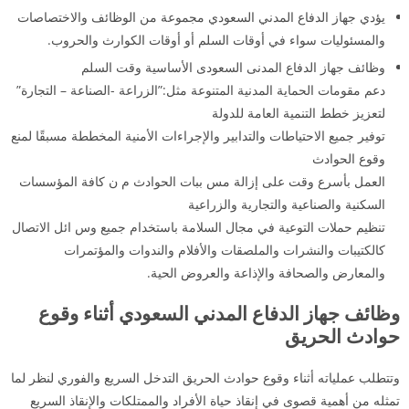
يؤدي جهاز الدفاع المدني السعودي مجموعة من الوظائف والاختصاصات
والمسئوليات سواء في أوقات السلم أو أوقات الكوارث والحروب.
وظائف جهاز الدفاع المدنى السعودى الأساسية وقت السلم
دعم مقومات الحماية المدنية المتنوعة مثل:”الزراعة -الصناعة – التجارة”
لتعزيز خطط التنمية العامة للدولة
توفير جميع الاحتياطات والتدابير والإجراءات الأمنية المخططة مسبقًا لمنع
وقوع الحوادث
العمل بأسرع وقت على إزالة مس ببات الحوادث م ن كافة المؤسسات
السكنية والصناعية والتجارية والزراعية
تنظيم حملات التوعية في مجال السلامة باستخدام جميع وس ائل الاتصال
كالكتيبات والنشرات والملصقات والأفلام والندوات والمؤتمرات
والمعارض والصحافة والإذاعة والعروض الحية.
وظائف جهاز الدفاع المدني السعودي أثناء وقوع
حوادث الحريق
وتتطلب عملياته أثناء وقوع حوادث الحريق التدخل السريع والفوري لنظر لما
تمثله من أهمية قصوى في إنقاذ حياة الأفراد والممتلكات والإنقاذ السريع