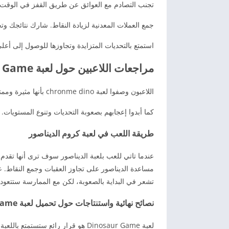
تجنب التصادم مع العوائق عن طريق القفز في الوقت ال
جمع العملات المعدنية لزيادة النقاط. شارك نتائجك وتح
استمتع بالتحديات المتزايدة وتجاوزها للوصول إلى أ
مراجعات اللاعبين حول لعبة Dinosaur Game
اللاعبون وصفوا لعبة chronme dino بأنها مثيرة وممتعة للغاية. أشادوا بتصميم اللعبة ورسوماتها الجميلة.
كما أبدوا إعجابهم بصعوبة التحديات وتنوع المستويات. ي
طريقة اللعب في لعبة كروم الديناصور
عندما تاتي للعب بلعبة الديناصور سوف ترى أنها تق
مساعدة الديناصور على تجاوز العقبات وجمع النقاط. 
تشعر في البداية بالصعوبة، لكن مع الممارسة ستتعود 
نصائح نهائية واستنتاجات حول تحميل لعبة Dinosaur Game
لعبة Dinosaur Game هو قرار رائع ستست