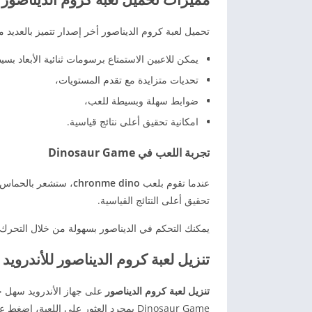
تحميل لعبة كروم الديناصور أخر إصدار تتميز بالعديد م
يمكن للاعبين الاستمتاع برسومات ثنائية الأبعاد بسي
تحديات متزايدة مع تقدم المستويات،
ضوابط سهلة وبسيطة للعب،
امكانية تحقيق أعلى نتائج قياسية.
تجربة اللعب في Dinosaur Game
عندما تقوم بلعب
chronme dino
، ستشعر بالحماس و
تحقيق أعلى النتائج القياسية.
يمكنك التحكم في الديناصور بسهولة من خلال التحرك ل
تنزيل لعبة كروم الديناصور للأندرويد
تنزيل لعبة كروم الديناصور
على جهاز الأندرويد سهل ج
Dinosaur Game بمجرد العثور على اللعبة