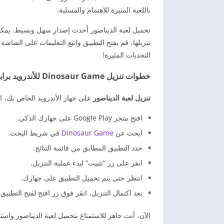
باللعبة المثيرة للاهتمام والمسلية.
تنزيلها، قم بفتح التطبيق واتبع التعليمات على الشاشة 
التحديات المثيرة!
خطوات تنزيل Dinosaur Game للأندرويد برابط مباشر
تنزيل لعبة الديناصور
على جهاز الأندرويد الخاص بك، اتب
افتح متجر Google Play على جهازك الذكي.
ابحث عن
Dinosaur Game
في شريط البحث.
حدد التطبيق المطابق من قائمة النتائج.
انقر على زر “تثبيت” لبدء عملية التنزيل.
انتظر حتى يتم تحميل التطبيق على جهازك.
بعد اكتمال التنزيل، انقر فوق زر افتح لفتح التطبيق.
الآن، أنت جاهز للاستمتاع بتحميل لعبة الديناصور واس