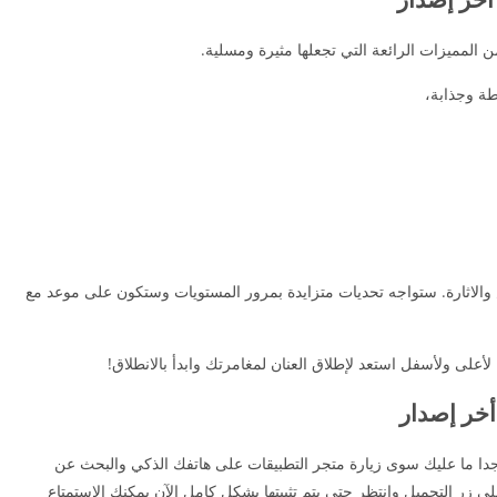
ن المميزات الرائعة التي تجعلها مثيرة ومسلية.
طة وجذابة،
الاثارة. ستواجه تحديات متزايدة بمرور المستويات وستكون على موعد مع
أعلى ولأسفل استعد لإطلاق العنان لمغامرتك وابدأ بالانطلاق!
 أخر إصدار
دا ما عليك سوى زيارة متجر التطبيقات على هاتفك الذكي والبحث عن
، اضغط على زر التحميل وانتظر حتى يتم تثبيتها بشكل كامل الآن يمكنك الاستمتاع