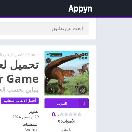
Home
/
أفضل الالعاب ال
تحميل لع
saur Game
يتباين بحسب الج
أفضل الالعاب المجانية
للتنزيل
تطوير
0
/5
29 ديسمبر 2024
الأصوات:
0
المتطلبات
نقل
Android