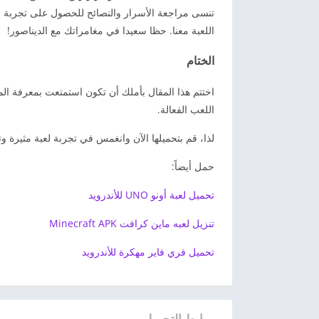
تنسى مراجعة الأسرار والنصائح للحصول على تجربة ل
اللعبة معنا. حظا سعيدا في مغامراتك مع الديناصور!
الختام
اختتم هذا المقال بأملك أن تكون استمتعت بمعرفة الم
اللعب الفعالة.
لذا، قم بتحميلها الآن وانغمس في تجربة لعبة مثيرة وت
حمل أيضاً:
تحميل لعبة أونو UNO للأندرويد
تنزيل لعبه ماين كرافت Minecraft APK
تحميل فري فاير مهكرة للأندرويد
روابط التحميل