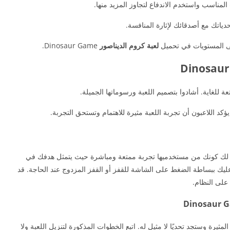
مناسب واستخدم الاندفاع لتجاوز المزيد منها.
دياتك مع أصدقائك لإثارة المنافسة.
على المستويات في تحميل
لعبة كروم الديناصور
Dinosaur Game.
ؤكد اللاعبون أن تجربة اللعبة مثيرة للاهتمام وتستحق التجربة.
دم لك كونك من مستخدميها تجربة ممتعة ومباشرة حيث يتمثل هدفك في
عليك ببساطة الضغط على الشاشة للقفز أو القفز المزدوج عند الحاجة. قد
على النظام.
متع باللعبة المثيرة وستجد تحديًا لا مثيل له. اتبع الخطوات المذكورة لتنزيل اللعبة ولا