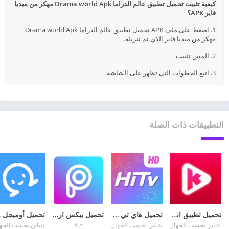
كيفية تثبيت تحميل تطبيق عالم الدراما Drama world Apk مهكر من ميديا
فاير APK؟
1. اضغط على ملف APK تحميل تطبيق عالم الدراما Drama world Apk
مهكر من ميديا فاير الذي تم تنزيله.
2. المس تثبيت.
3. اتبع الخطوات التي تظهر على الشاشة.
التطبيقات ذات الصلة
تحميل تطبيق انمي كلاستر Anime Klaster APK مهكر مجانا
تحميل هاي تي في HiTV 2026 لمشاهدة الدراما الكورية للأندرويد
تحميل بيكس ارت مهكر PicsArt apk للأندرويد وللايفون 2026
تحميل
يتباين بحسب الجهاز
يتباين بحسب الجهاز
4.5
يتباين بحسب الجه