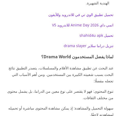
الهندية الشهيرة.
تحميل تطبيق الوي تي في للاندرويد وللأيفون
انمي داي Anime Day 2026 للاندرويد V5
تحميل shahid4u apk
تنزيل دراما سلاير drama slayer
لماذا يفضل المستخدمون Drama World؟
عند البحث عن تطبيق مشاهدة الأفلام والمسلسلات، يتصدر التطبيق نتائج
البحث بسبب شعبيته الكبيرة بين المستخدمين. ومن أهم الأسباب التي
تجعله مفضلًا:
تنوع المحتوى: فهو لا يقتصر على نوع معين من الدراما، بل يشمل محتوى
من مختلف الثقافات.
سهولة التحميل والمشاهدة: إذ يمكن مشاهدة المحتوى مباشرة أو تحميله
لمشاهدته لاحقًا.