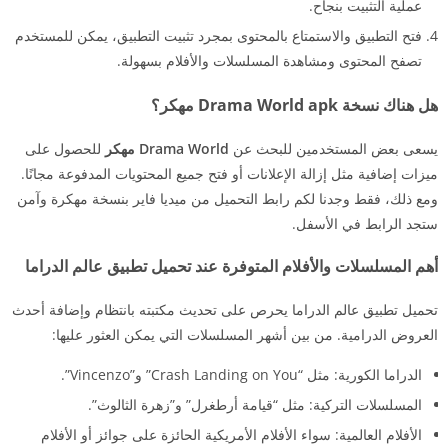
عملية التثبيت بنجاح.
فتح التطبيق والاستمتاع بالمحتوى بمجرد تثبيت التطبيق، يمكن للمستخدم
تصفح المحتوى ومشاهدة المسلسلات والأفلام بسهولة.
هل هناك نسخة Drama World apk مهكر؟
يسعى بعض المستخدمين للبحث عن
Drama World مهكر
للحصول على
ميزات إضافية مثل إزالة الإعلانات أو فتح جميع المحتويات المدفوعة مجانًا.
ومع ذلك، فقط وجدنا لكم رابط التحميل من ميديا فاير بنسخة مهكرة وآمن
ستجد الرابط في الأسفل.
أهم المسلسلات والأفلام المتوفرة عند تحميل تطبيق عالم الدراما
تحميل تطبيق عالم الدراما يحرص على تحديث مكتبته بانتظام وإضافة أحدث
العروض الدرامية. من بين أشهر المسلسلات التي يمكن العثور عليها:
الدراما الكورية: مثل “Crash Landing on You” و”Vincenzo”.
المسلسلات التركية: مثل “قيامة أرطغرل” و”زهرة الثالوث”.
الأفلام العالمية: سواء الأفلام الأمريكية الحائزة على جوائز أو الأفلام