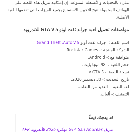
مليء بالتحديات والأنشطة المتنوعة. إن إمكانية تنزيل هذه اللعبة على
الهواتف المحمولة تتيح للاعبين الاستمتاع بجميع الميزات التي تقدمها اللعبة
الأصلية.
مواصفات تحميل لعبه جراند ثفت اوتو 5 GTA V للاندرويد
اسم اللعبة :- جراند ثفت أوتو
5 Grand Theft .Auto V
الشركة المنتجة :- Rockstar Games.
متوافقة مع :- Android.
حجم اللعبة :- 98 ميجا بايت.
نسخة اللعبة :- V GTA 5
تاريخ التحديث :- 30 ديسمبر 2026.
لغة اللعبة :- العديد من اللغات.
التصنيف :- ألعاب.
قد يعجبك ايضاً
تنزيل GTA San Andreas مهكرة 2026 للأندرويد APK