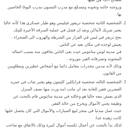
وزوجته خائنه وتخونه وتتسكع مع مدرب التنسون مدرب اليوغا الخاصين
بها.
الشخصية الثانية شخصية تريفور فيليبس وهو طيار عسكري هذا كأنه حاليا
يعتبر شريك لأماكن وبعد ان فشل في عملية السرقة الأخيرة للبنك.
نجح تريفر في لبس في الفرار من الشرطة والهروب الى الصحراء .
يعيش لوحده في مكان بعيد عن الناس.
في مدينة لوس سانتوس حيث بقى الناس يخافون منه بسبب اعماله
المجنونه وتصرفاته الغير موزونه .
وذلك لأنه مدمن مخدرات يتعامل دائما مع أشخاص خطيرين ومطلوبين
من القانون.
الشخصيه الثالثه شخصية فرانكلين كلينتون وهو يعتبر شاب في عمره
العشرين فقير للغاية بعد ان ماتت امه ورث منها نصف المنزل.
الذي يعيش معه حاليا هو وخالته في مدينة سانتوس قام بالبحث عن
وظيفة يجني الأموال ويخرج من حالة الفقر.
حيث عمل مبدئيا في متجر لبيع السيارات والأموال التي كان يحصل عليها
كانت زهيدة جدا.
لذلك بدأ بالبحث عن أعمال تكسبه أموال كبيرة وذلك بالاتفاق مع صاحب