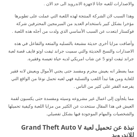
والاصدارات للعبه جاتا لاجهزة الاندرويد الى حد الان .
وهذا السبب لان الشركة المنتجة لهذه اللعبة التي عملت على تطويرها
مؤخرا بشكل كبير باستخدام العديد من المبرمجين المحترفين شركة
فوكستار ابتعدت عن السبب الأساسي الذي ولدت من أجله هذه اللعبة .
وأضافت مزايا أخرى حديثة مشبعة بالتسليه والمتعه والتفاعل في هذه
الاصدارات والنسخ الحديثة والتي سميت جراند ثيفت اوتو فايف قصة لعبة
جراند ثيفت اوتو 5 عن شاب امريكي لديه حياة تعيسة وفقيره.
مما يضطر انه يعيش مجرم ومفسد حتى يجني الأموال ويعيش لانه فقير
للغاية ومن هنا تبدأ اللعب والتسلية فهي لعبه تحمل نوعا من الواقع التي
يفرضه الفقر على كثير من الناس .
مما يلجأون إلى اعمال غير مشروعه وسيئه ومفسدة حتى يكسبون لقمة
العيش في هذا المقال سنتحدث عن الكثير من مزايا اللعبة وكيفية تحميلها
والشخصيات والمهام الموجودة فيها بشكل تفصيلي.
نبذة عن تحميل لعبة Grand Theft Auto V
للاندرويد