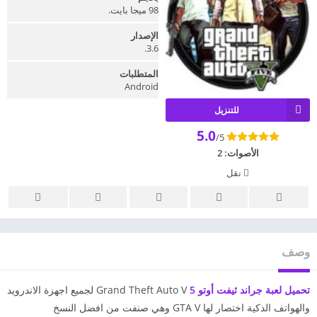
98 ميجا بايت.
الإصدار
3.6.
المتطلبات
Android
للتنزيل
5.0
/5
الأصوات:
2
نقل
وصف
تحميل لعبة جراند ثيفت أوتو 5
Grand Theft Auto V لجميع اجهزة الاندرويد
والهواتف الذكية اختصار لها GTA V وهي صنفت من افضل النسخ