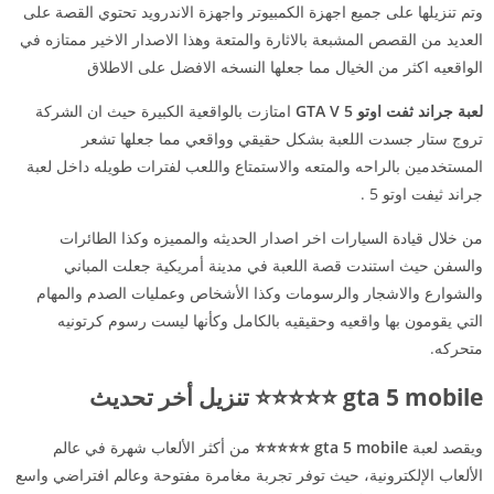
وتم تنزيلها على جميع اجهزة الكمبيوتر واجهزة الاندرويد تحتوي القصة على
العديد من القصص المشبعة بالاثارة والمتعة وهذا الاصدار الاخير ممتازه في
الواقعيه اكثر من الخيال مما جعلها النسخه الافضل على الاطلاق
لعبة جراند ثفت اوتو 5 GTA V
امتازت بالواقعية الكبيرة حيث ان الشركة
تروج ستار جسدت اللعبة بشكل حقيقي وواقعي مما جعلها تشعر
المستخدمين بالراحه والمتعه والاستمتاع واللعب لفترات طويله داخل لعبة
جراند ثيفت اوتو 5 .
من خلال قيادة السيارات اخر اصدار الحديثه والمميزه وكذا الطائرات
والسفن حيث استندت قصة اللعبة في مدينة أمريكية جعلت المباني
والشوارع والاشجار والرسومات وكذا الأشخاص وعمليات الصدم والمهام
التي يقومون بها واقعيه وحقيقيه بالكامل وكأنها ليست رسوم كرتونيه
متحركه.
gta 5 mobile ⭐⭐⭐⭐⭐ تنزيل أخر تحديث
ويقصد لعبة
gta 5 mobile ⭐⭐⭐⭐⭐
من أكثر الألعاب شهرة في عالم
الألعاب الإلكترونية، حيث توفر تجربة مغامرة مفتوحة وعالم افتراضي واسع