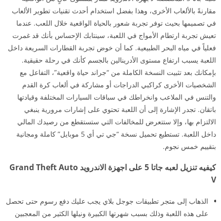
مقارنةً بالألعاب الأخرى، وهذا بفضل استخدام أحدث تقنيات تطوير الألعاب
في تصميمها بحيث توفر تجربة شعور بالحياة الواقعية خلال اللعب. عندما
تعيش تجربة ارتطام الأمواج في اللعبة، سينتابك الإحساس بأنك قد غمرت
فعلياً في مياه البحر الطبيعية. كما أن خوض تجربة القطارات السريعة داخل
اللعبة يسبب ارتفاع مستوى الأدرينالين بالجسم كأنك في رحلة حقيقية.
بإمكانك بعد تثبيت النسخة الكاملة من “جراند حياة واقعية”، التفاعل مع
الشخصيات الأخرى كراكبي الدراجات أو مشاركة في ألعاب كرة القدم
والتنس في الملاعب وانخراطك في سباقات السيارات المختلفة وقيادتها
باتقان. تجدر الإشارة إلى أن اللعبة تحتوي على إشارات مرورية ينبغي
الالتزام بها، وإلا ستتعرض للمخالفات التي ستستقطع من رصيدك المالي
داخل اللعبة. تستطيع تحميل نسخة “جي تي أي 5 موبايل” كاملة ومجانية
بتقييم خمس نجوم.
كيفيه تنزيل لعبه جاتا 5 على اجهزة الاندرويد Grand Theft Auto
V
الذهاب إلى متجر تطبيقات جوجل بلاي يجب عليك دفع رسوم حتى تحصل
على هذه اللعبة وذلك بسبب شهرتها الكبيرة ونيلها الكثير من المعجبين