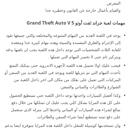
المعرض .
والقيام بأعمال خارجة عن القانون وخطيره جدا
مهمات لعبة جراند ثفت أوتو 5 Grand Theft Auto V
يوجد في اللعبة العديد من المهام المتنوعه والمختلفه والتي جميعها تقود
إلى الإجرام والطرق المفسدة والسيئة وهذه مهام كبيرة جدا ومعقدة
للغاية الثلاث الشخصيات التي توجد داخل هذه اللعبة يجب ان تلعبها بدقه
وبتركيز تام حتى لا تخسر المهام التي تعملها .
فيجب عليك اولا تحميل هذه اللعبه لأجهزه الاندرويد حتى يمكنك التمتع
بأحدث المهام التي تم تنزيلها للعبة ويوجد في اللعبة العديد من السفن أو
المركبات التي تعمل على نقلك من مكان الى اخر داخل اللعبة من
الشوارع والطائرات والمباني والسفن.
وكذا أفضل السيارات واحدثها توجد داخل اللعبة حتى تستطيع الحصول
على كل هذه المزايا بشكل كلي يجب عليك ان تمتلكها من خلال دفع
مبالغ لشراء هذه السيارات أو المباني واخذها الى منزله الذي ستعمل
على دفع ثمنه تستطيع أيضا شراء السفن والطائرات.
وان تستخدمها كوسيلة للتنقل داخل اللعبة هذه المزايا متوفرة ايضا يدعم