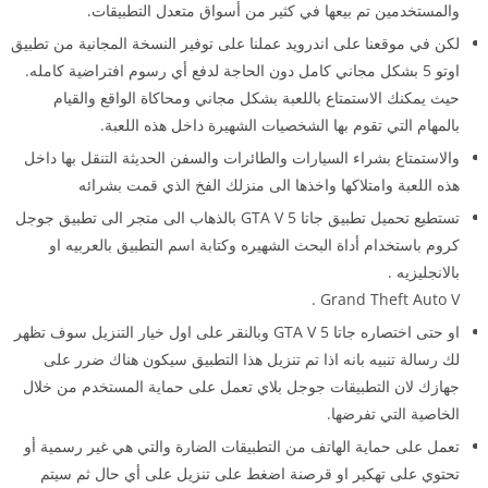
والمستخدمين تم بيعها في كثير من أسواق متعدل التطبيقات.
لكن في موقعنا على اندرويد عملنا على توفير النسخة المجانية من تطبيق
اوتو 5 بشكل مجاني كامل دون الحاجة لدفع أي رسوم افتراضية كامله.
حيث يمكنك الاستمتاع باللعبة بشكل مجاني ومحاكاة الواقع والقيام
بالمهام التي تقوم بها الشخصيات الشهيرة داخل هذه اللعبة.
والاستمتاع بشراء السيارات والطائرات والسفن الحديثة التنقل بها داخل
هذه اللعبة وامتلاكها واخذها الى منزلك الفخ الذي قمت بشرائه
تستطيع تحميل تطبيق جاتا 5 GTA V بالذهاب الى متجر الى تطبيق جوجل
كروم باستخدام أداة البحث الشهيره وكتابة اسم التطبيق بالعربيه او
بالانجليزيه .
Grand Theft Auto V .
او حتى اختصاره جاتا 5 GTA V وبالنقر على اول خيار التنزيل سوف تظهر
لك رسالة تنبيه بانه اذا تم تنزيل هذا التطبيق سيكون هناك ضرر على
جهازك لان التطبيقات جوجل بلاي تعمل على حماية المستخدم من خلال
الخاصية التي تفرضها.
تعمل على حماية الهاتف من التطبيقات الضارة والتي هي غير رسمية أو
تحتوي على تهكير او قرصنة اضغط على تنزيل على أي حال ثم سيتم