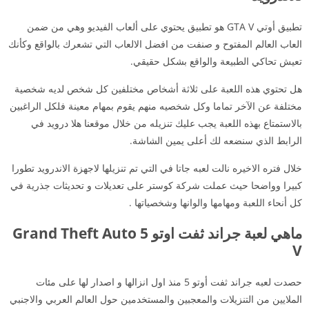
تطبيق أوتي GTA V هو تطبيق يحتوي على ألعاب الفيديو وهي من ضمن
العاب العالم المفتوح و صنفت من افضل الالعاب التي تشعرك بالواقع وكأنك
تعيش تحاكي الطبيعة والواقع بشكل حقيقي.
هل تحتوي هذه اللعبة على ثلاثة أشخاص مختلفين كل شخص لديه شخصية
مختلفة عن الآخر تماما وكل شخصيه منهم يقوم بمهام معينة فلكل الراغبين
بالاستمتاع بهذه اللعبة يجب عليك تنزيله من خلال موقعنا هلا درويد في
الرابط الذي سنضعه لك أعلى يمين الشاشة.
خلال فتره الاخيره نالت لعبه جاتا في التي تم تنزيلها لاجهزة الاندرويد تطورا
كبيرا وواضحا حيث عملت شركة كوستر على تعديلات و تحديثات جذرية في
كل أنحاء اللعبة ومهامها والوانها وشخصياتها .
ماهي لعبة جراند ثفت اوتو 5 Grand Theft Auto
V
حصدت لعبه جراند ثفت أوتو 5 منذ اول انزالها و اصدار لها على مئات
الملايين من التنزيلات والمعجبين والمستخدمين حول العالم العربي والاجنبي