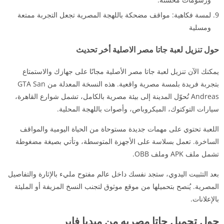
لمسة فكاهية: مواقف مضحكة باللهجة المصرية تجعل التجربة ممتعة
ومسلية
حول تنزيل لعبة جاتا مصر الاصلية أخر تحديث
يمكنك الآن تنزيل لعبة جاتا مصر الأصلية مجانًا على جهازك والاستمتاع
بتجربة فريدة بلمسة مصرية واقعية. هذه النسخة المعدلة من GTA San
Andreas تُحوّل المدينة إلى بيئة مصرية بالكامل، تشمل شوارع القاهرة،
سيارات التوكتوك، الميكروباص، وأصوات باللهجة المحلية.
اللعبة تحتوي على مهمات جديدة مستوحاة من الحياة اليومية والمواقف
الساخرة. تعمل بسلاسة على الأجهزة المتوسطة، وتأتي بصيغة مضغوطة
تشمل ملف APK وملف OBB.
بعد التثبيت اليدوي، ستجد نفسك داخل عالم مفتوح مليء بالإثارة والتفاصيل
المصرية. يُنصح بتحميلها من موقع موثوق لتجنب النسخ المزيفة أو المليئة
بالإعلانات.
حول تحميل جاتا مصريه من ميديا فاير