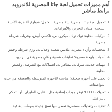
أهم مميزات تحميل لعبة جاتا المصرية للاندرويد
برابط مباشر
تحميل لعبة جاتا المصرية بيئة مصرية بالكامل: شوارع القاهرة، الأحياء
الشعبية، ميدان التحرير، والأهرامات.
مركبات محلية: توك توك، ميكروباص، تاكسي أبيض، وعربات شرطة
مصرية.
شخصيات وأزياء مصرية: ملابس شعبية وجلابيات، وزي شرطة وجيش.
أصوات ولهجة مصرية: تعليقات شعبية وأغانٍ مصرية في الراديو.
مهمات جديدة: سرقات، مظاهرات، اشتباكات مع الشرطة، وقصص
محلية.
تعمل على أجهزة ضعيفة: مناسبة للأجهزة المتوسطة والضعيفة من حيث
المواصفات.
تعديلات CLEO: توفر مودات إضافية مثل القنابل، الطيران، أو التحكم
بالترافيك.
تحديثات وتعديلات مستمرة: تصدر منها نسخ جديدة بمهمات إضافية
ورسومات محسّنة.