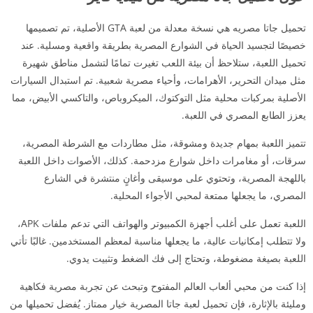
تحميل جاتا مصريه هي نسخة معدلة من لعبة GTA الأصلية، تم تصميمها
خصيصًا لتجسيد الحياة في الشوارع المصرية بطريقة واقعية ومسلية. عند
تحميل اللعبة، ستلاحظ أن بيئة اللعب تغيرت تمامًا لتشمل مناطق شهيرة
مثل ميدان التحرير، الأهرامات، وأحياء مصرية شعبية. تم استبدال السيارات
الأصلية بمركبات محلية مثل التوكتوك، الميكروباص، والتاكسي الأبيض، مما
يعزز الطابع المصري في اللعبة.
تتميز اللعبة بمهام جديدة ومشوقة، مثل مطاردات مع الشرطة المصرية،
سرقات، أو مغامرات داخل شوارع مزدحمة. كذلك، الأصوات داخل اللعبة
باللهجة المصرية، وتحتوي على موسيقى وأغانٍ منتشرة في الشارع
المصري، ما يجعلها ممتعة لمحبي الأجواء المحلية.
اللعبة تعمل على أغلب أجهزة الكمبيوتر والهواتف التي تدعم ملفات APK،
ولا تتطلب إمكانيات عالية، ما يجعلها مناسبة لمعظم المستخدمين. غالبًا تأتي
اللعبة بصيغة مضغوطة، وتحتاج إلى فك الضغط وتثبيت يدوي.
إذا كنت من محبي ألعاب العالم المفتوح وتبحث عن تجربة مصرية فكاهية
ومليئة بالإثارة، فإن تحميل لعبة جاتا المصرية خيار ممتاز. يُفضل تحميلها من