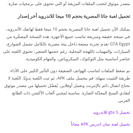
مصدر موثوق لتجنب الملفات المزيفة أو التي تحتوي على برمجيات ضارة.
تحميل لعبة جاتا المصرية بحجم 10 ميجا للاندرويد أخر إصدار
يمكنك الآن تحميل لعبة جاتا المصرية بحجم 10 ميجا فقط لهاتفك الأندرويد،
في نسخة خفيفة وسريعة تناسب جميع الأجهزة. هذه النسخة المصغّرة من
GTA Egypt تقدم تجربة ممتعة داخل بيئة مصرية بالكامل تشمل الشوارع،
السيارات، والمهمات باللهجة المحلية. رغم حجمها الصغير، تحتوي اللعبة على
عناصر أساسية مثل التوكتوك، الميكروباص، والمهام الكوميدية.
تم ضغط الملفات لتناسب الهواتف الضعيفة دون التأثير الكبير على الأداء.
طريقة التثبيت سهلة: قم بتحميل ملف APK، ثم ثبت اللعبة يدويًا. اللعبة لا
تحتاج اتصال دائم بالإنترنت وتعمل أوفلاين. يُفضّل تحميلها من مصدر موثوق
لتفادي النسخ المعدّلة الضارة. مناسبة لمحبي ألعاب الأكشن ذات الطابع
العربي.
تحميل gta 5 للاندرويد
تحميل لعبة سان اندرس APK مجاناً