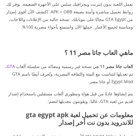
تعمل اللعبة بدون إنترنت وبجرافيك سلس على الأجهزة الضعيفة. نوفر لك
روابط تحميل مباشرة وآمنة بصيغة APK + OBB. اكتشف الآن أقوى إصدار
من GTA Egypt مجانًا على موبايلك. نسخة خالية من الإعلانات واللاجات،
ومناسبة لجميع الأعمار. حملها الآن واستمتع بأجواء مصرية 100%.
ماهي العاب جاتا مصر 11 ؟
العاب جاتا مصر 11
هي نسخة غير رسمية ومعدّلة من سلسلة ألعاب
GTA
،
تم تعديلها لتتناسب مع البيئة والثقافة المصرية، وتُعرف أيضًا باسم GTA
Egypt Mod أو جاتا مصر.
يتم إنشاؤها عادةً من قبل هواة ومطوري ألعاب مستقلين باستخدام إصدار
قديم من لعبة GTA، غالبا، ويقومون بتعديلها لتضم:
معلومات عن تحميل لعبة gta egypt apk
للاندرويد بدون نت أخر إصدار