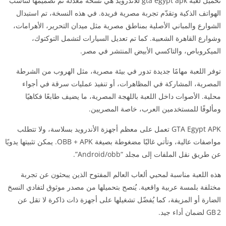
تحميل لعبة gta egypt apk للأندرويد هي نسخة معدّلة تم تصميمها لتناسب
الهواتف الذكية وتقدّم تجربة مصرية فريدة. في هذه النسخة، تم استبدال
الشوارع والمباني الأصلية بمناطق مصرية مثل ميدان التحرير، الأهرامات،
وشوارع القاهرة الشعبية. كما تم تعديل السيارات لتشمل التوكتوك،
الميكروباص، والتاكسي الأبيض المنتشر في مصر.
توفر اللعبة مهامًا جديدة تدور في بيئة مصرية، مثل الهروب من الشرطة
المصرية، المشاركة في المظاهرات، أو تنفيذ عمليات سرقة في أجواء
محلية. الأصوات داخل اللعبة باللهجة المصرية، ما يضيف طابعًا فكاهيًا
ومألوفًا للمستخدمين العرب، خاصة المصريين.
GTA Egypt APK تعمل على معظم أجهزة الأندرويد بسلاسة، ولا تتطلب
مواصفات عالية، وتأتي غالبًا مضغوطة بصيغة OBB + APK. يمكن تثبيتها يدويًا
عن طريق نقل الملفات إلى مجلد “Android/obb”.
هذه اللعبة مناسبة لمحبي ألعاب العالم المفتوح الذين يبحثون عن تجربة
مختلفة بلمسة عربية واقعية. يُنصح بتحميلها من مصدر موثوق لتفادي النسخ
الضارة أو المزيفة، كما يُفضّل تشغيلها على أجهزة ذات ذاكرة لا تقل عن
2 GB لضمان أداء جيد.