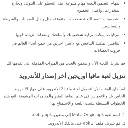
المهام: تتضمن اللعبة مهام متنوعة، مثل السطو على البنوك، وتجارة
المخدرات، واغتيال الخصوم.
الشخصيات: تضم اللعبة شخصيات متنوعة، مثل رجال العصابات والشرطة
والسياسيين.
الترقيات: يمكنك ترقية شخصياتك وأسلحتك ومعداتك لزيادة قوتها.
التنافس: يمكنك التنافس مع لاعبين آخرين من جميع أنحاء العالم في
حروب العصابات
قم بتنزيل اللعبة الآن واستمتع بالعديد من الميزات المذهلة التي تقدمها لك.
تنزيل لعبة مافيا أوريجين أخر إصدار للأندرويد
لقد حان الوقت الآن لتحميل لعبة مافيا 2 للاندرويد على جهاز الأندرويد
الخاص بك والانغماس في عالم المافيا المثير والمغامرات المشوقة. اتبع هذه
الخطوات البسيطة لتثبيت اللعبة والاستمتاع بها:
قسم لعبة Mafia Origin apk إلى ملفين: apk و obb.
قم بتنزيل ملف الـ apk على هاتفك الأندرويد.