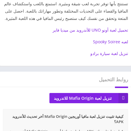
تستنتج بأنها توفر تجربة لعب شيقة ومثيرة. استمتع باللعب واستكشاف عالم
المافيا والقضاء على التحديات المختلفة وتطور مهاراتك باللعبة. احصل على
المتعة وتحقق من نفسك كيف ستصبح رئيس المافيا في هذه اللعبة المثيرة.
تحميل لعبة أونو UNO للأندرويد من ميديا فاير
لعبه Spooky Soiree
تنزيل لعبة سيارة برادو
روابط التحميل
تنزيل لعبة Mafia Origin للاندرويد
كيفية تثبيت تنزيل لعبة مافيا أوريجين Mafia Origin أخر تحديث للأندرويد
APK؟