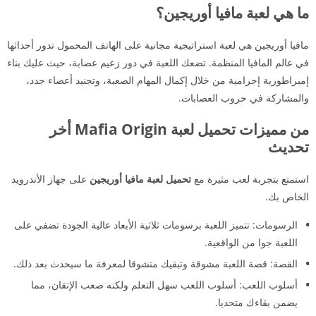
ما هي لعبة مافيا أوريجين؟
مافيا أوريجين هي لعبة استراتيجية مجانية على الهاتف المحمول تدور أحداثها
في عالم المافيا المنظمة. تضعك اللعبة في دور زعيم عصابة، حيث عليك بناء
إمبراطورية إجرامية من خلال إكمال المهام الصعبة، وتجنيد أعضاء جدد،
والمشاركة في حروب العصابات.
من مميزات تحميل لعبة Mafia Origin أخر
تحديث
استمتع بتجربة لعب مثيرة مع
تحميل لعبة مافيا أوريجين
على جهاز الأندرويد
الخاص بك.
الرسومات: تتميز اللعبة برسومات ثلاثية الأبعاد عالية الجودة تضفي على
اللعبة جوا من الواقعية.
القصة: قصة اللعبة مشوقة وتبقيك متشوقا لمعرفة ما سيحدث بعد ذلك.
أسلوب اللعب: أسلوب اللعب سهل التعلم ولكنه صعب الإتقان، مما
يضمن بقاءك متحديا.