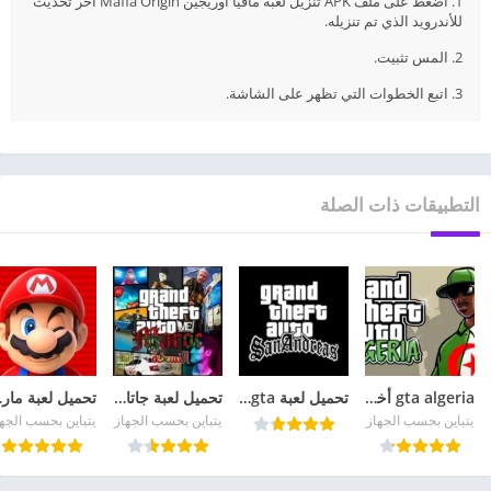
1. اضغط على ملف APK تنزيل لعبة مافيا أوريجين Mafia Origin أخر تحديث
للأندرويد الذي تم تنزيله.
2. المس تثبيت.
3. اتبع الخطوات التي تظهر على الشاشة.
التطبيقات ذات الصلة
gta algeria أخر إصدار
تحميل لعبة gta للهاتف مجانا مهكرة للأندرويد 2026 APK مجاناً
تحميل لعبة جاتا المغربية Gta Maroc مهكرة Apk للاندرويد 2026 مجانا
تحميل لعبة
يتباين بحسب الجهاز
يتباين بحسب الجهاز
يتباين بحسب الجه