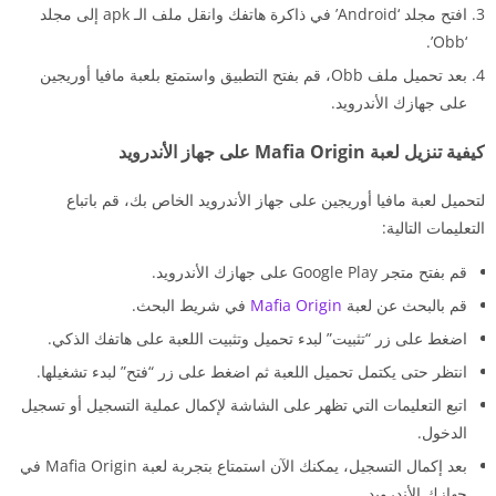
افتح مجلد ‘Android’ في ذاكرة هاتفك وانقل ملف الـ apk إلى مجلد
‘Obb’.
بعد تحميل ملف Obb، قم بفتح التطبيق واستمتع بلعبة مافيا أوريجين
على جهازك الأندرويد.
كيفية تنزيل لعبة Mafia Origin على جهاز الأندرويد
لتحميل لعبة مافيا أوريجين على جهاز الأندرويد الخاص بك، قم باتباع
التعليمات التالية:
قم بفتح متجر Google Play على جهازك الأندرويد.
قم بالبحث عن لعبة
Mafia Origin
في شريط البحث.
اضغط على زر “تثبيت” لبدء تحميل وتثبيت اللعبة على هاتفك الذكي.
انتظر حتى يكتمل تحميل اللعبة ثم اضغط على زر “فتح” لبدء تشغيلها.
اتبع التعليمات التي تظهر على الشاشة لإكمال عملية التسجيل أو تسجيل
الدخول.
بعد إكمال التسجيل، يمكنك الآن استمتاع بتجربة لعبة Mafia Origin في
جهازك الأندرويد.