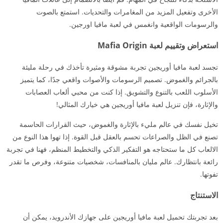
الأخرى وتفعيل المزيد من المغامرات والتحديات. استمتع بالصوت
والرسومات الواقعية وانغمس في لعبة مافيا اورجين.
استعراض وتقييم لعبة Mafia Origin
تجسد لعبة مافيا أوريجين تجربة مشوقة ومثيرة تأخذك في رحلة مليئة
بالجرائم والغموض. تصميم الرسومات والأصوات واقعي جدًا، كما يتميز
الأسلوب اللعب بالتنوع والتشويق. إذا كنت من محبي ألعاب العصابات
والإثارة، فإن تنزيل لعبة مافيا أوريجين هي خيارك المثالي!
تخيل نفسك في عالم مليء بالإثارة والغموض، حيث القرارات الحاسمة
تصنع في الظل والصراعات تحسم بالعقل قبل القوة. إذا تهوا هذا النوع من
الالعاب كل ما ستحتاجه هو التفكير الذكي والتخطيط المنظم، فهنا في تجربة
رائعة بانتظارك. عالم مليان بالمنافسات، شخصيات متنوعة، وفرص ما تقدر
تفوتها.
الاستنتاج
بعد تجربتك تحميل لعبة مافيا أوريجين على جهازك الأندرويد، يمكن أن