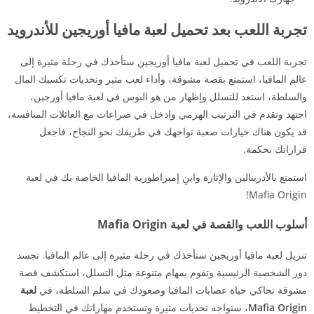
تجربة اللعب بعد تحميل لعبة مافيا أوريجين للأندرويد
تجربة اللعب في تحميل لعبة مافيا أوريجين ستأخذك في رحلة مثيرة إلى
عالم المافيا، استمتع بقصة مشوقة، وأداء لعب مثير وتحديات تكسبك المال
والسلطة، استعد للتسلل وإظهار من هو البوس في لعبة مافيا أورجين،
اجتهد وتقدم في الترتيب الهرمي وادخل في صراعات مع العائلات المنافسة،
قد يكون هناك خيارات صعبة تواجهك في طريقك نحو النجاح، فاجعل
قراراتك بحكمة.
استمتع بالأدرينالين والإثارة وابنِ إمبراطورية المافيا الخاصة بك في لعبة
Mafia Origin!
أسلوب اللعب والقصة في لعبة Mafia Origin
تنزيل لعبة مافيا أوريجين ستأخذك في رحلة مثيرة إلى عالم المافيا. تجسد
دور الشخصية الرئيسية وتقوم بمهام متنوعة مثل التسلل، استكشف قصة
مشوقة تحاكي حياة عصابات المافيا وصعودك في سلم السلطة، في
لعبة
Mafia Origin
، ستواجه تحديات مثيرة وتستخدم مهاراتك في التخطيط