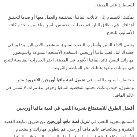
للسيطرة على المدينة.
يمكنك الانضمام إلى عائلات المافيا المختلفة والعمل معها أو ضدها لتحقيق
أهدافك. قم بإطلاق النار، قم بعمليات تجسس، اسرِ منافسين، تخدم كافة
الأساليب للنجاح.
بفضل الأداء المثير وأسلوب اللعب المتنوع، ستشعر بالأدرينالين يتدفق في
جسدك أثناء لعب مافيا أوريجين، استخدم الأسلحة المتنوعة واسوتطور
مهاراتك لتصبح قائد المافيا الأقوى في المدينة. اختر الخيارات المناسبة لتنجح
في مهماتك وتقود عائلتك نحو السلطة والثروة.
باختصار، أسلوب اللعب في
تحميل لعبة مافيا أوريجين للاندرويد
مثير
ومشوق، حيث يمكنك تجسيد شخصية المافيا وخوض مغامرات لا تُنسى في
عالم المافيا.
أفضل الطرق للاستمتاع بتجربة اللعب في لعبة مافيا أوريجين
استمتع بتجربة اللعب في
تنزيل لعبة مافيا أوريجين
عن طريق متابعة القصة
المثيرة واستكشاف عالم مافيا أورجين. قم بتطوير مهاراتك واستخدم
الأسلحة بذكاء للنجاح في المهام. قم أيضا بالانضمام إلى عائلات المافيا