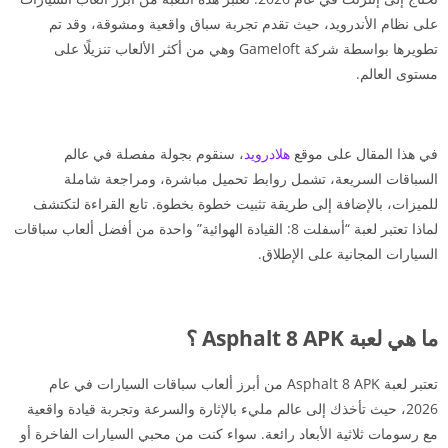
على نظام الأندرويد، حيث تقدم تجربة سباق واقعية ومشوقة، وقد تم
تطويرها بواسطة شركة Gameloft وهي من أكثر الألعاب تنزيلًا على
مستوى العالم.
في هذا المقال على موقع
هلادرويد
، سنقوم بجولة مفصلة في عالم
السباقات السريعة، تشمل روابط تحميل مباشرة، ومراجعة شاملة
للميزات، بالإضافة إلى طريقة تثبيت خطوة بخطوة. تابع القراءة لتكتشف
لماذا تعتبر لعبة “أسفلت 8: القيادة الهوائية” واحدة من أفضل ألعاب سباقات
السيارات المجانية على الإطلاق.
ما هي لعبة Asphalt 8 APK ؟
تعتبر لعبة Asphalt 8 APK من أبرز ألعاب سباقات السيارات في عام
2026، حيث تأخذك إلى عالم مليء بالإثارة والسرعة وتجربة قيادة واقعية
مع رسومات ثلاثية الأبعاد رائعة. سواء كنت من محبي السيارات الفاخرة أو