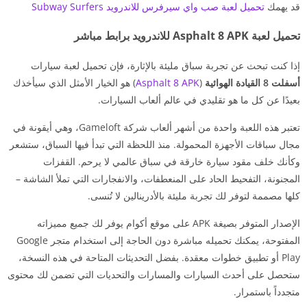
قد يهمك
تحميل لعبة صب واي سيرفرس للاندرويد Subway Surfers
تحميل لعبة Asphalt 8 APK للاندرويد برابط مباشر
إذا كنت تبحث عن تجربة سباق مليئة بالإثارة، فإن تحميل لعبة سيارات
أسفلت 8 القيادة الهوائية
(
Asphalt 8 APK
) هو الخيار الأمثل الذي سيأخذك
بعيدًا عن كل ما هو تقليدي في عالم ألعاب السيارات.
تعتبر هذه اللعبة واحدة من أشهر ألعاب شركة Gameloft، وهي أيقونة في
مجال سباقات الأجهزة المحمولة. منذ اللحظة التي تبدأ فيها السباق، ستشعر
وكأنك خلف مقود سيارة خارقة في سباق عالمي لا يرحم. القفزات
المجنونة، التفحيط الحاد على المنعطفات، والانفجارات التي تملأ الشاشة –
كلها مصممة لتوفر لك تجربة مليئة بالأدرينالين لا تُنسى.
الإصدار المتوفر بصيغة APK على موقع أكوام يوفر لك جميع مميزاته
المفتوحة، يمكنك تحميله مباشرة دون الحاجة إلى استخدام متجر Google
Play أو تطبيق خطوات معقدة. بفضل التحديثات المتاحة في هذه النسخة،
ستحصل على أحدث السيارات والمسارات والتحديات التي تضمن لك محتوى
متجدداً باستمرار.