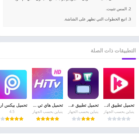
2. المس تثبيت.
3. اتبع الخطوات التي تظهر على الشاشة.
التطبيقات ذات الصلة
تحميل تطبيق انمي كلاستر Anime Klaster APK مهكر مجانا
تحميل تطبيق عالم الدراما Drama world Apk مهكر من ميديا فاير
تحميل هاي تي في HiTV 2026 لمشاهدة الدراما الكورية للأندرويد
يتباين بحسب الجهاز
يتباين بحسب الجهاز
يتباين بحسب الجهاز
4.5