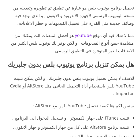
تحميل برنامج يوتيوب بلس هو عبارة عن تطبيق تم تطويره وتعديله من
نسخة اليوتيوب الرسمي لأجهزة الاندرويد و الايفون , و الذي توجد فيه
وظائف جديدة مثل القدرة على تحميل الفيديوهات و حظر الاعلانات .
مما لا شك فيه أن موقع
youtube
هو أفضل المنصات الت يمكنك من
مشاهدة جميع أنواع الفيديوهات , و لكن يوفر لك يوتيوب بلس الكثير من
الاضافات الغير المتوفرة في التطبيق الرسمي .
هل يمكن تنزيل برنامج يوتيوب بلس بدون جلبريك
للاسف لا يمكن تحميل يوتيوب بلس بدون جلبريك , و لكن يمكن تثبيت
YouTube بلس باستخدام أداة التحميل الجانبي مثل AltStore أو Cydia
Impactor .
سنبين لكم هنا كيفية تحميل YouTube بلس مع AltStore :
تثبيت iTunes على جهاز الكمبيوتر , و تسجيل الدخول الى البرنامج .
تثبيت برنامج AltStore على كل من جهاز الكمبيوتر و جهاز الايفون .
توصيل جهاز الايفون بجهاز الكمبيوتر .