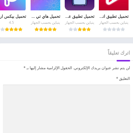
تحميل تطبيق انمي كلاستر Anime Klaster APK مهكر مجانا
تحميل تطبيق عالم الدراما Drama world Apk مهكر من ميديا فاير
تحميل هاي تي في HiTV 2026 لمشاهدة الدراما الكورية للأندرويد
يتباين بحسب الجهاز
يتباين بحسب الجهاز
يتباين بحسب الجهاز
4.5
اترك تعليقاً
لن يتم نشر عنوان بريدك الإلكتروني.
الحقول الإلزامية مشار إليها بـ
*
التعليق
*