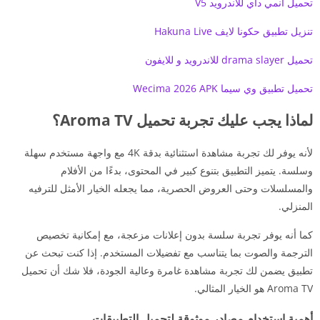
تحميل انمي داي للاندرويد V5
تنزيل تطبيق حكونا لايف Hakuna Live
تحميل drama slayer للاندرويد و للايفون
تحميل تطبيق وي سيما Wecima 2026 APK
لماذا يجب عليك تجربة تحميل Aroma TV؟
لأنه يوفر لك تجربة مشاهدة استثنائية بدقة 4K مع واجهة مستخدم سهلة
وسلسة. يتميز التطبيق بتنوع كبير في المحتوى، بدءًا من الأفلام
والمسلسلات وحتى العروض الحصرية، مما يجعله الخيار الأمثل للترفيه
المنزلي.
كما أنه يوفر تجربة سلسة بدون إعلانات مزعجة، مع إمكانية تخصيص
الترجمة والصوت بما يتناسب مع تفضيلات المستخدم. إذا كنت تبحث عن
تطبيق يضمن لك تجربة مشاهدة غامرة وعالية الجودة، فلا شك أن تحميل
Aroma TV هو الخيار المثالي.
أهمية استخدام مصادر موثوقة لتحميل التطبيقات