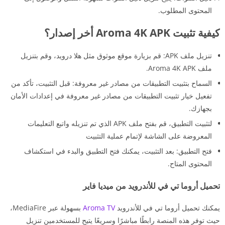
المحتوى المطلوب.
كيفية تثبيت Aroma 4K APK أخر إصدار؟
تنزيل ملف APK: قم بزيارة موقع موثوق مثل هلا درويد، وقم بتنزيل
ملف Aroma 4K APK.
السماح بتثبيت التطبيقات من مصادر غير معروفة: قبل التثبيت، تأكد من
تفعيل خيار تثبيت التطبيقات من مصادر غير معروفة في إعدادات الأمان
بجهازك.
لتثبيت التطبيق، قم بفتح ملف APK الذي تم تنزيله واتبع التعليمات
المعروضة على الشاشة لإتمام عملية التثبيت
فتح التطبيق: بعد التثبيت، يمكنك فتح التطبيق والبدء في استكشاف
المحتوى المتاح.
تحميل أروما تي في للأندرويد من ميديا فاير
يمكنك تحميل أروما تي في للأندرويد
Aroma TV
بسهولة عبر MediaFire،
حيث توفر هذه المنصة رابطًا مباشرًا وسريعًا يتيح للمستخدمين تنزيل