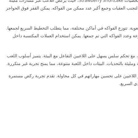
تنزيل لعبة الفراولة للايفون هي لعبة ركض لا نهائي بشخصيات Strawberry Shortcake، حيث يركض اللاعب عبر مسارات مليئة
ة لتجنب العقبات وجمع أكبر عدد ممكن من الفواكه. يمكن القفز فوق الحواجز
عوبة. تتوزع الفواكه في أماكن مختلفة، مما يتطلب التخطيط السريع لجمعها.
ة وعدد الفواكه التي تم جمعها. يمكن استخدام العملات المكتسبة داخل
 مع تحكم سلس يسهل على اللاعبين التفاعل مع البيئة. يتميز أسلوب اللعب
ومليئة بالتحديات. البيئات داخل اللعبة متنوعة، مما يمنح تجربة غير متكررة.
ز اللاعبين على تحسين مهاراتهم في كل محاولة. تقدم تجربة ركض مستمرة
دي السريع.