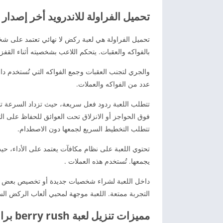
تحميل الفراولة للاندرويد أخر إصدار
تحميل الفراولة هي لعبة ركض لا نهائي تعتمد على 
بالفواكه والعقبات. يتحكم اللاعب بشخصيته أثناء القفز، 
والجري لتجنب العقبات وجمع الفواكه التي تُستخدم د
عدد من الفواكه والعملات.
تتطلب اللعبة ردود فعل سريعة، حيث تزداد السرعة تدر
فوق الحواجز أو الانزلاق تحت العوائق للحفاظ على ال
تتطلب التخطيط السريع لجمعها دون الاصطدام.
تحتوي اللعبة على نظام مكافآت يعتمد على الأداء، ح
يجمعها. تُستخدم هذه العملات .
داخل اللعبة لشراء شخصيات جديدة أو تخصيص بعض الع
التجربة ممتعة. اللعبة موجهة لمحبي ألعاب الركض الس
مميزات تنزيل لعبة berry rush برابط مباشر