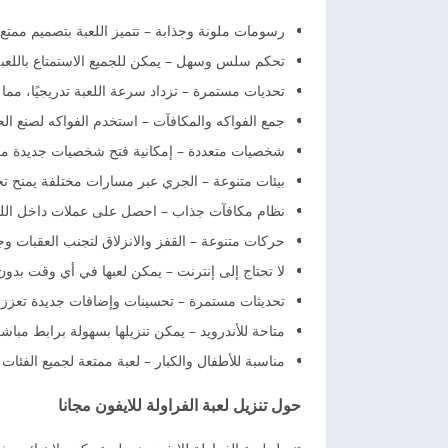
رسومات ملونة وجذابة – تتميز اللعبة بتصميم ممتع 
تحكم سلس وسهل – يمكن للجميع الاستمتاع باللعبة
تحديات مستمرة – تزداد سرعة اللعبة تدريجيًا، مما يج
جمع الفواكه والمكافآت – استخدم الفواكه لصنع ال
شخصيات متعددة – إمكانية فتح شخصيات جديدة من عالم ry Shortcake
بيئات متنوعة – الجري عبر مسارات مختلفة يمنح تج
نظام مكافآت جذاب – احصل على عملات داخل اللعب
حركات متنوعة – القفز والانزلاق لتجنب العقبات وج
لا تحتاج إلى إنترنت – يمكن لعبها في أي وقت بدون
تحديثات مستمرة – تحسينات وإضافات جديدة تعزز 
متاحة للأندرويد – يمكن تنزيلها بسهولة برابط مباشر
مناسبة للأطفال والكبار – لعبة ممتعة لجميع الفئات 
حول تنزيل لعبة الفراولة للايفون مجانا