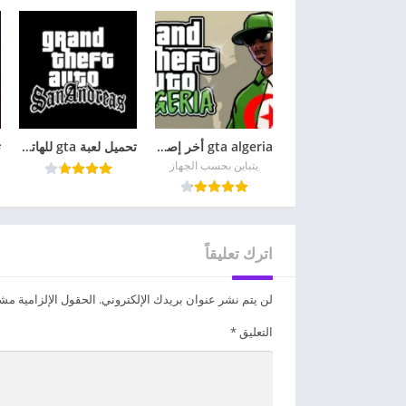
gta algeria أخر إصدار
تحميل لعبة gta للهاتف مجانا مهكرة للأندرويد 2026 APK مجاناً
يتباين بحسب الجهاز
اترك تعليقاً
لن يتم نشر عنوان بريدك الإلكتروني.
الحقول الإلزامية مشار
التعليق
*