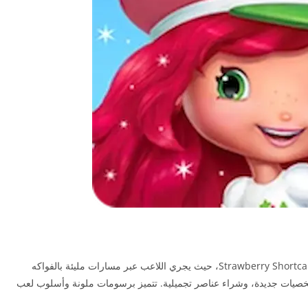
Berry Rush هي لعبة ركض لا نهائي مستوحاة من Strawberry Shortcake، حيث يجري اللاعب عبر مسارات مليئة بالفواكه
شخصيات جديدة، وشراء عناصر تجميلية. تتميز برسومات ملونة وأسلوب لعب