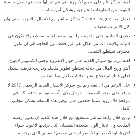
امينه بشكل تام على جميع الأجهزة التي يتم تنزيلها حيث تم تفعيل خاصية
التثبيت من التطبيقات الخارجية وبشكل آمن تماما .
تعمل لعبة Dream League بشكل مباشر مع الاتصال بالانترنت حتى وان
كان الانترنت ضعيف.
يحتوي التطبيق على واجهه سهله وبسيطه للغايه تستطيع راح تكون في
ادوات والإعدادات من خلال نقر الزر فقط دون الحاجة الى ان تكون
محترف تستطيع التثبيت.
لعبة دريم ليج سوكر القديم على جهاز الاندرويد وحتى الكمبيوتر لاعبين
أكثر وربح المال من خلاله تستطيع تطوير ملعبك وتدريب فريقك بشكل
اعلى فانك لم تحتاج لنشر اعلانات داخل هذا التطبيق.
على الرغم من ان لعبه ريم ليج سوكر الاصدار القديم الرسمي 2019 لا
يتوفر على متجر التطبيقات جوجل بلاي وآب ستور تم حذفه لكن في
موقعنا هلا درويد عملنا جاهدين على توفير هذه النسخة بشكل مجاني
كامل .
ومن خلال رابط مباشر تستطيع من خلال هذه اللعبة ان تطور أرضية
الملعب وان تختار الوان متعدده القمصان التي يرتديها لاعبوك سواء
الازرق او الاصفر او الاخضر او حتى تصميم القميص الذي يرتدونه.