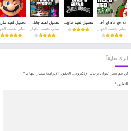
gta algeria أخر إصدار
تحميل لعبة gta للهاتف مجانا مهكرة للأندرويد 2026 APK مجاناً
تحميل لعبة جاتا المغربية Gta Maroc مهكرة Apk للاندرويد 2026 مجانا
تحميل لعبة
يتباين بحسب الجهاز
يتباين بحسب الجهاز
يتباين بحسب الجه
اترك تعليقاً
لن يتم نشر عنوان بريدك الإلكتروني.
الحقول الإلزامية مشار إليها بـ
*
التعليق
*