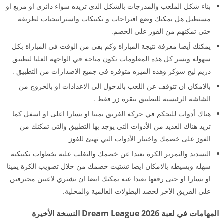
بناء شكل الملعب والمدرجات بالشكل الذي تريده سواء دائري او مربع او
مستطيل هل يمكنك وضع اقتراحات و تكتيكات واستراتيجيات لطريقة
حتى تمكنهم من الفوز على الخصم.
يمكنك أيضا معرفة نتيجة المباراة وكم بقي من الوقت في المباراة بكل
سهوله ويسر كل هذه المعلومات تكون متاحة في الواجهة العليا لتطبيق
دريم ليج سوكر وهذه الميزه متوفره في جميع الاصدارات من التطبيق .
بالامكان ان تتوقف عن اللعب بالدخول الى الاعدادات او بالخروج من
الشاشة الرئيسية للتطبيق بنقرة زر فقط .
هناك أدوات للتحكم في حركة الفريق يمينا او يسارا اعلى او اسفل كما
تريد هناك العديد من الأدوات التي يوجد بها التطبيق والتي تمكنك من
الفوز على خصمك واختيار الأدوات التي تهيئ للفوز
التسديد والتمرير الكرة بعيدا عن خصمك والتغلب عليه بخطوات تكتيكية
سهله وبسيطه بالامكان ايضا تشتيت خصمك من خلال تصويب الكرة يمينا
او يسارا او حتى رفعها بعيدا عنه يمكنك ايضا ان تشتري لاعبين محترفين
على الفريق الآخر لحصد البطولات العالمية والمحلية.
المهامات في لعبة Dream League 2026 النسخة الأخيرة