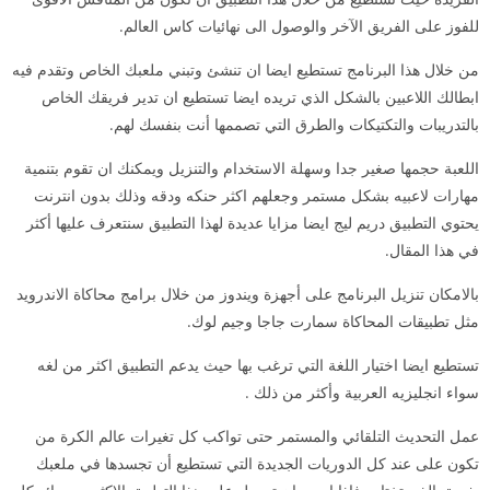
للفوز على الفريق الآخر والوصول الى نهائيات كاس العالم.
من خلال هذا البرنامج تستطيع ايضا ان تنشئ وتبني ملعبك الخاص وتقدم فيه
ابطالك اللاعبين بالشكل الذي تريده ايضا تستطيع ان تدير فريقك الخاص
بالتدريبات والتكتيكات والطرق التي تصممها أنت بنفسك لهم.
اللعبة حجمها صغير جدا وسهلة الاستخدام والتنزيل ويمكنك ان تقوم بتنمية
مهارات لاعبيه بشكل مستمر وجعلهم اكثر حنكه ودقه وذلك بدون انترنت
يحتوي التطبيق دريم ليج ايضا مزايا عديدة لهذا التطبيق سنتعرف عليها أكثر
في هذا المقال.
بالامكان تنزيل البرنامج على أجهزة ويندوز من خلال برامج محاكاة الاندرويد
مثل تطبيقات المحاكاة سمارت جاجا وجيم لوك.
تستطيع ايضا اختيار اللغة التي ترغب بها حيث يدعم التطبيق اكثر من لغه
سواء انجليزيه العربية وأكثر من ذلك .
عمل التحديث التلقائي والمستمر حتى تواكب كل تغيرات عالم الكرة من
تكون على عند كل الدوريات الجديدة التي تستطيع أن تجسدها في ملعبك