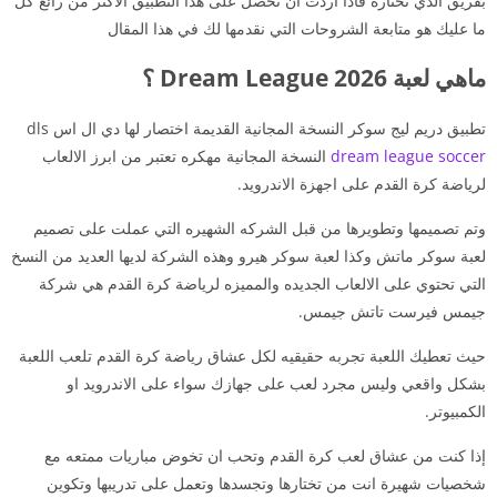
بفريق الذي تختاره فاذا اردت ان تحصل على هذا التطبيق الاكثر من رائع كل
ما عليك هو متابعة الشروحات التي نقدمها لك في هذا المقال
ماهي لعبة 2026 Dream League ؟
تطبيق دريم ليج سوكر النسخة المجانية القديمة اختصار لها دي ال اس dls
dream league soccer
النسخة المجانية مهكره تعتبر من ابرز الالعاب
لرياضة كرة القدم على اجهزة الاندرويد.
وتم تصميمها وتطويرها من قبل الشركه الشهيره التي عملت على تصميم
لعبة سوكر ماتش وكذا لعبة سوكر هيرو وهذه الشركة لديها العديد من النسخ
التي تحتوي على الالعاب الجديده والمميزه لرياضة كرة القدم هي شركة
جيمس فيرست تاتش جيمس.
حيث تعطيك اللعبة تجربه حقيقيه لكل عشاق رياضة كرة القدم تلعب اللعبة
بشكل واقعي وليس مجرد لعب على جهازك سواء على الاندرويد او
الكمبيوتر.
إذا كنت من عشاق لعب كرة القدم وتحب ان تخوض مباريات ممتعه مع
شخصيات شهيرة انت من تختارها وتجسدها وتعمل على تدريبها وتكوين