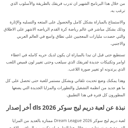
من خلال هذا البرنامج الشهير ان تدرب فريقك بالطريقة والأسلوب الذي
ترغب به.
والاستمتاع بالمباراة بشكل كامل والحصول على المتعه والتسليه والإثارة
وذلك بشكل مباشر في عالم رياضة كرة القدم الرياضه الاشهر على الاطلاق
والتي حصدت مليارات المعجبين على نطاق واسع في العالم العربي
والاجنبي.
تستطيع حتى قبل ان تبدا بالمباراة ان يكون لديك حريه كامله في اعطاء
اوامر وتكتيكات جديدة لفريقك الذي سيلعب وحتى تغيير لون قميص اللعب
الذي يرتدونه او تغيير صورة اللاعب.
وهذا يمكنك وضع تحديث تلقائي وبشكل مستمر للعبة حتى تحصل على كل
ما هو جديد من انظمة التشغيل والتطورات والمزايا الجديدة التي يضعها
المطورون كل فتره في هذا التطبيق.
نبذة عن لعبة دريم ليج سوكر 2026 dls أخر إصدار
لعبة دريم ليج سوكر 2026 Dream League ممتازه بالعديد من المزايا
الفريدة حيث تستطيع من خلال هذا التطبيق ان تكون من المنافس الاقوى