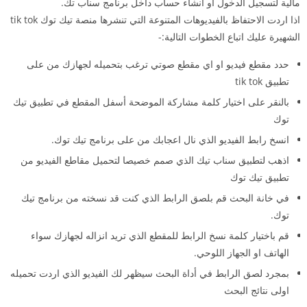
مالية لتسجيل الدخول او انشاء حساب داخل برنامج سناب تك.
اذا اردت الاحتفاظ بالفيديوهات المتنوعة التي تنشرها منصة تيك توك tik tok
الشهيرة عليك اتباع الخطوات التالية:-
حدد مقطع فيديو او اي مقطع صوتي ترغب بتحميله لجهازك من على
تطبيق tik tok
بالنقر على اختيار كلمة مشاركة الموضحة أسفل المقطع في تطبيق تيك
توك
انسخ رابط الفيديو الذي نال اعجابك من على برنامج تيك توك.
اذهب لتطبيق سناب تيك الذي صمم خصيصا لتحميل مقاطع الفيديو من
تطبيق تيك توك
في خانة البحث قم بلصق الرابط الذي كنت قد نسخته من برنامج تيك
توك.
قم باختيار كلمة نسخ الرابط للمقطع الذي تريد انزاله لجهازك سواء
الهاتف او الجهاز اللوحي.
بمجرد لصق الرابط في أداة البحث سيظهر لك الفيديو الذي اردت تحميله
اولى نتائج البحث