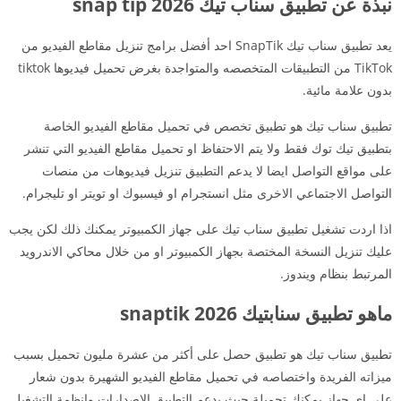
نبذة عن تطبيق سناب تيك snap tip 2026
يعد تطبيق سناب تيك SnapTik احد أفضل برامج تنزيل مقاطع الفيديو من
TikTok من التطبيقات المتخصصه والمتواجدة بغرض تحميل فيديوها tiktok
بدون علامة مائية.
تطبيق سناب تيك هو تطبيق تخصص في تحميل مقاطع الفيديو الخاصة
بتطبيق تيك توك فقط ولا يتم الاحتفاظ او تحميل مقاطع الفيديو التي تنشر
على مواقع التواصل ايضا لا يدعم التطبيق تنزيل فيديوهات من منصات
التواصل الاجتماعي الاخرى مثل انستجرام او فيسبوك او تويتر او تليجرام.
اذا اردت تشغيل تطبيق سناب تيك على جهاز الكمبيوتر يمكنك ذلك لكن يجب
عليك تنزيل النسخة المختصة بجهاز الكمبيوتر او من خلال محاكي الاندرويد
المرتبط بنظام ويندوز.
ماهو تطبيق سنابتيك snaptik 2026
تطبيق سناب تيك هو تطبيق حصل على أكثر من عشرة مليون تحميل بسبب
ميزاته الفريدة واختصاصه في تحميل مقاطع الفيديو الشهيرة بدون شعار
على اي جهاز يمكنك تحميلة حيث يدعم التطبيق الاصدارات وانظمة التشغيل