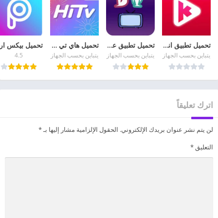
تحميل تطبيق انمي كلاستر Anime Klaster APK مهكر مجانا
تحميل تطبيق عالم الدراما Drama world Apk مهكر من ميديا فاير
تحميل هاي تي في HiTV 2026 لمشاهدة الدراما الكورية للأندرويد
يتباين بحسب الجهاز
يتباين بحسب الجهاز
يتباين بحسب الجهاز
4.5
اترك تعليقاً
لن يتم نشر عنوان بريدك الإلكتروني.
الحقول الإلزامية مشار إليها بـ
*
التعليق
*