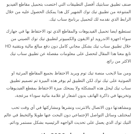
صنف تطبيق سنابتيك أفضل التطبيقات التي اختصت بتحميل مقاطع الفيديو
المتنوعة من تطبيق تيك توك الشهير كل هذا يمكنك الحصول عليه من خلال
الرابط الذي نقدمه لك لتحميل برنامج سناب تيك.
تستطيع ايضا تحميل الفيديوهات والمقاطع الذي تود الاحتفاظ بها في جهازك
سواء اجهزة الاندرويد او الايفون والكمبيوتر لتطبيق تيك توك الصيني من
خلال تطبيق سناب تيك بشكل مجاني كامل دون دفع مبالغ مالية وبتقنية HD
تابع معنا هذا المقال لتحصل على معلومات مفصلة عن تطبيق سناب تيك
الاكثر من رائع.
ومن منا لايحب منصة تيك توم ويريد الاحتفاظ بجميع المقاطع المرئية او
الصوتية على تيك توك لكن التطبيق لم يوفر هذه الميزة تم تصميم تطبيق
سناب تيك ليحل هذه المشكلة ولا يمنحك ميزة الاحتفاظ بمقطع الفيديوهات
وتخزينها في ذاكرة الهاتف بدون اشعار او علامة مائية سوداء مزعجة،
ومشاهدتها دون الاتصال بالانترنت ونشرها ومشاركتها في أي وقت تحب
لمختلف وسائل التواصل الإجتماعي دون البحث عنها طويلا والتخبط في عالم
التيك توك الذي يعمل على تحديث الواجهه الرئيسيه بشكل مستمر ودائم.