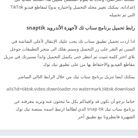
إعداداته. يمكنك تغيير مجلد التحميل واختياره يدويًا لمقاطع فيديو TikTok
التي تم تحميله
رابط تحميل برنامج سناب تك لأجهزة الأندرويد snaptik
اذا اردت تحميل تطبيق سناب تك يجب عليك الإنتقال لأعلى الشاشة في
اليمين ثم النقر على زر التحميل وسيتم نقلك الى متجر التطبيقات جوجل
بلاي اختر كلمة تثبيت ثم انتظر حتى يكتمل التحميل وابدأ مسيرتك في تنزيل
مقاطع الفيديو والاحتفاظ بها من على تطبيق تيك توك
يمكنك ايضا تنزيل برنامج سناب تيك من خلال الرابط التالي المباشر
ails?id=tiktok.video.downloader.no watermark.tiktok download
ختاما نرجو أن نكون قد وافيناكم بكل ما تبحثون عنه وتريد معرفته عن
برنامج سناب تيك snap tik الذي لطالما ارتبط اسمه بمنصة تيك توك
الشهيرة فانتظرونا مع تطبيق آخر