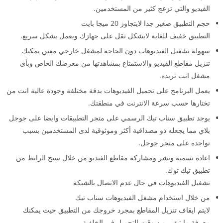
الفيديو والتي تزعج كثير من المستخدمين.
حجم التطبيق صغير جدا لايتجاوز 20 ميجا بايت
التطبيق خفيف للغاية لايشكل ثقل على جهازك ويعمل بشكل سريع.
سهولة تشغيل الفيديوهات دون الحاجة لمشغل خارجي معين يمكنك
تنزيل مقاطع الفيديو والاستمتاع بمشاهدتها من معرضك الخاص وبأي
مشغل انت تريده.
يعمل البرنامج على تحميل الفيديوهات بدقة مختلفة وجودة عالية انت من
تختارها حسب سرعة الانترنت في منطقتك.
يوجد تطبيق سناب تيك الرسمي على متجر التطبيقات وايضا على جوجل
بلاي مما يجعله ذو مصداقية أكثر وموثوقية لدى المستخدمين بسبب
تواجده على متجر جوجل.
اعادة تسمية ونشر ومشاركة مقاطع الفيديو من خلال نسخ الرابط من
تطبيق تيك توك.
تشغيل الفيديوهات في حال عدم الاتصال بالشبكة
من خلال استخدام مشغل الفيديوهات سناب تيك
لايتم ايقاف تنزيل المقاطع بمجرد خروجك من التطبيق حيث يمكنك
معرفة ما تبقى من وقت التحميل في الخلفية.