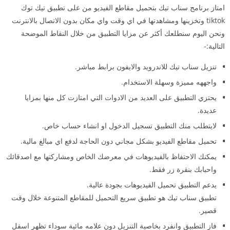
امتاز برنامج سناب تيك بتحميل مقاطع الفيديو من على تطبيق تيك توك
tiktok وتخزينها ومشاهدتها في اي وقت واي مكان بدون الاتصال بالانترنت
ونحن اليوم سنطلعك أكثر عن مزايا التطبيق من خلال النقاط الموضحة
التالية:-
تنزيل سناب تيك للاندرويد والايفون برابط مباشر.
واجههه مميزة وسهلة الاستخدام.
يحتزي التطبيق على العديد من الادوات التي امتازت كل منها بمزايا
عديدة.
لايتطلب منك التطبيق تسجيل الدخول او انشاء حساب خاص.
تحميل مقاطع الفيديو بشكل مجاني دون الحاجة لدفع اي مبالغ مالية.
يمكنك الاحتفاظ بالفيديوهات في معرضك الخاص ومشاركتها مع اصدقائك
واحبابك بنقرة زر فقط.
يدعم التطبيق تحميل الفيديوهات بجودة عالية.
تطبيق سناب تيك هو تطبيق سريع التحميل للمقاطع المتنوعة خلال وقت
قصير.
فاز التطبيق وانفرد بخاصية التنزيل دون علامه مائية سوداء تظهر اسفل