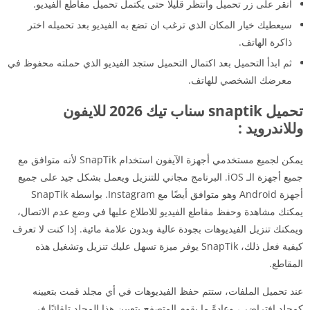
انقر على زر تحميل وانتظر قليلا حتى يكتمل تحميل مقاطع الفيديو.
سيعطيك خيار المكان الذي ترغب ان تضع به الفيديو بعد تحميله اختر
ذاكرة الهاتف.
ثم ابدأ التحميل بعد اكتمال التحميل ستجد الفيديو الذي حملته محفوظ في
معرضك الشخصي للهاتف.
تحميل snaptik سناب تيك 2026 للايفون
وللاندرويد :
يمكن لجميع مستخدمي أجهزة الآيفون استخدام SnapTik لأنه متوافق مع
جميع أجهزة الـ iOS. البرنامج مجاني للتنزيل ويعمل بشكل جيد على جميع
أجهزة Android وهو متوافق أيضًا مع Instagram. بواسطة SnapTik
يمكنك مشاهدة وحفظ مقاطع الفيديو للاطلاع عليها في وضع عدم الاتصال،
ويمكنك تنزيل الفيديوهات بجودة عالية وبدون علامة مائية. إذا كنت لا تعرف
كيفية فعل ذلك، SnapTik يوفر ميزة تسهل عليك تنزيل وتشغيل هذه
المقاطع.
عند تحميل الملفات، ستتم حفظ الفيديوهات في أي مجلد قمت بتعيينه
كمجلد افتراضي، وعادةً ما يقوم المتصفح بتعيين هذا المجلد تلقائيًا في