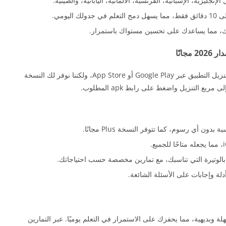
مك، مما يساعدك على تحسين مستواك باستمرار.
انًا
يعد تحميل دولينجو مهكر أمرًا بسيطًا وسريعًا. يمكنك تنزيل التطبيق عبر Google Play أو App Store، ولكننا نوفر لك النسخة
ن أي رسوم، كما تتوفر النسخة Plus مجانًا.
ة وإجابات على الأسئلة الشائعة.
Duoli بواجهة مستخدم سهلة وبديهية، مما يحفزك على الاستمرار في التعلم يوميًا. عبر التمارين