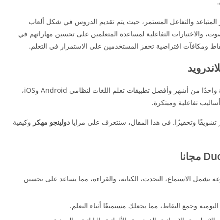
ى التكرار المتباعد والتفاعل المستمر، حيث يتم تقديم الدروس في شكل ألعاب
صوت، والاختبارات التفاعلية لمساعدة المتعلمين على تحسين مهاراتهم في
 نقاط ومكافآت افتراضية تحفز المستخدمين على الاستمرار في التعلم.
اندرويد
تحميل دولينجو بلس : أفضل طريقة لتعلم لغات جديدة واحدًا من أشهر وأفضل تطبيقات تعلم اللغات لنظامي Android وiOS،
ساليب تفاعلية ومبتكرة.
 تشويقًا وتحفيزًا. في هذا المقال، سنتعرف على مزايا
دولينجو مهكر
وكيفية
ة: يوفر Duolingo تمارين متنوعة تشمل الاستماع، التحدث، الكتابة، والقراءة، مما يساعد على تحسين
اليومية وجمع النقاط، مما يجعلك مستمتعًا أثناء التعلم.