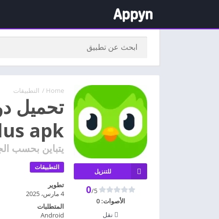
Home
/
التطبيقات
Plus apk مهكر للأند
يتباين بحسب الج
التطبيقات
للتنزيل
تطوير
0
/5
4 مارس، 2025
الأصوات:
0
المتطلبات
نقل
Android