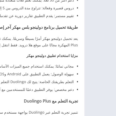
دعم أكثر من 30 لغة: يمكنك تعلم لغات متعددة مثل الإنجليزية، الإسبانية، الفرنسية، الألمانية، اليابانية، والصينية.
دروس قصيرة وفعالة: تتراوح مدة الدروس بين 5 إلى 10 دقائق فقط، مما يسهل دمج التعلم في جدولك اليومي.
تقييم مستمر: يقدم التطبيق تقارير دورية عن تقد
طريقة تحميل برنامج دولينجو بلس مهكر آخر إصدار 2026 مج
Plus المهكرة مجانًا على موقع هلا درويد. فقط انتقل إلى مربع التنزيل واضغط على رابط apk المطلوب.
مزايا استخدام تطبيق دولينجو مهكر
مجاني تمامًا: يمكنك استخدام جميع الميزات الأساسية بدو
سهولة الوصول: يعمل التطبيق على Android وiOS، مما يجعله متاحًا للجميع.
التعلم بطريقتك الخاصة: يتيح لك Duolingo التعلم بالوتيرة التي تناسبك، مع تمارين مخصصة حسب احتياجاتك.
دعم مخصص: يوفر التطبيق دعمًا للمستخدمين مع أدل
تجربة التعلم مع
Duolingo Plus
تتميز تجربة التعلم عبر ngo