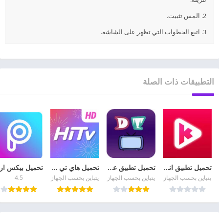
2. المس تثبيت.
3. اتبع الخطوات التي تظهر على الشاشة.
التطبيقات ذات الصلة
تحميل تطبيق انمي كلاستر Anime Klaster APK مهكر مجانا
تحميل تطبيق عالم الدراما Drama world Apk مهكر من ميديا فاير
تحميل هاي تي في HiTV 2026 لمشاهدة الدراما الكورية للأندرويد
يتباين بحسب الجهاز
يتباين بحسب الجهاز
يتباين بحسب الجهاز
4.5