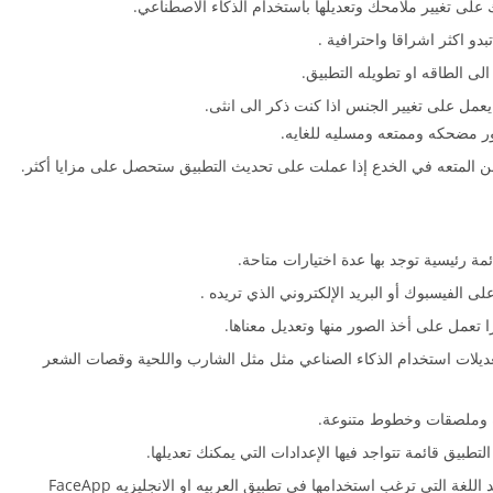
 على تغيير ملامحك وتعديلها باستخدام الذكاء الاصطناعي.
و اكثر اشراقا واحترافية .
الى الطاقه او تطويله التطبيق.
يعمل على تغيير الجنس اذا كنت ذكر الى انثى.
ر مضحكه وممتعه ومسليه للغايه.
ن المتعه في الخدع إذا عملت على تحديث التطبيق ستحصل على مزايا أكثر.
ة رئيسية توجد بها عدة اختيارات متاحة.
الفيسبوك أو البريد الإلكتروني الذي تريده .
ا تعمل على أخذ الصور منها وتعديل معناها.
تعديلات استخدام الذكاء الصناعي مثل مثل الشارب واللحية وقصات الشعر
رة وملصقات وخطوط متنوعة.
تطبيق قائمة تتواجد فيها الإعدادات التي يمكنك تعديلها.
يمكنك تحديث التطبيق على احدث نسخة أيضا تحديد اللغة التي ترغب استخدامها في تطبيق العربيه او الانجليزيه FaceApp