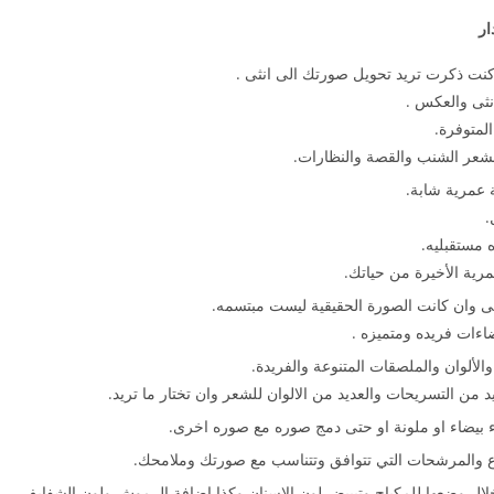
كنت ذكرت تريد تحويل صورتك الى انثى .
انثى والعكس .
المتوفرة.
لشعر الشنب والقصة والنظارات.
 عمرية شابة.
.
 مستقبليه.
ية الأخيرة من حياتك.
ى وان كانت الصورة الحقيقية ليست مبتسمه.
اءات فريده ومتميزه .
الألوان والملصقات المتنوعة والفريدة.
 من التسريحات والعديد من الالوان للشعر وان تختار ما تريد.
ء بيضاء او ملونة او حتى دمج صوره مع صوره اخرى.
ع والمرشحات التي تتوافق وتتناسب مع صورتك وملامحك.
لال وضعها للمكياج وتبييض لون الاسنان وكذا إضافة الرموش ولون الشفايف