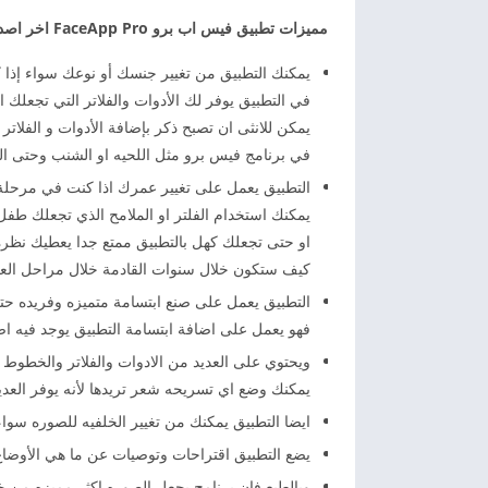
مميزات تطبيق فيس اب برو FaceApp Pro اخر اصدار
يمكنك التطبيق من تغيير جنسك أو نوعك سواء إذا 
في التطبيق يوفر لك الأدوات والفلاتر التي تجعلك 
يمكن للانثى ان تصبح ذكر بإضافة الأدوات و الفلاتر 
في برنامج فيس برو مثل اللحيه او الشنب وحتى ا
التطبيق يعمل على تغيير عمرك اذا كنت في مرحلة
يمكنك استخدام الفلتر او الملامح الذي تجعلك طفل
او حتى تجعلك كهل بالتطبيق ممتع جدا يعطيك نظره
كيف ستكون خلال سنوات القادمة خلال مراحل العمر
التطبيق يعمل على صنع ابتسامة متميزه وفريده حت
فهو يعمل على اضافة ابتسامة التطبيق يوجد فيه اض
ويحتوي على العديد من الادوات والفلاتر والخطوط و
يمكنك وضع اي تسريحه شعر تريدها لأنه يوفر العديد
ايضا التطبيق يمكنك من تغيير الخلفيه للصوره سوا
يضع التطبيق اقتراحات وتوصيات عن ما هي الأوضا
وبالطبع فان برنامج يجعل الصوره اكثر مميزه من خ