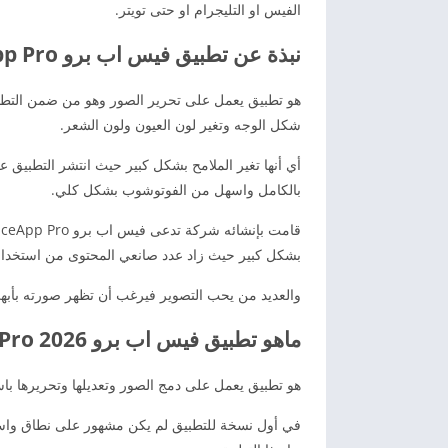
الفيس او التليجرام او حتى تويتر.
نبذة عن تطبيق فيس اب برو FaceApp Pro اخر اصدار
هو تطبيق يعمل على تحرير الصور وهو من ضمن التطبي
شكل الوجه وتغير لون العيون ولون الشعر.
أي أنها تغير الملامح بشكل كبير حيث انتشر التطبيق
بالكامل واسهل من الفوتوشوب بشكل كلي.
بشكل كبير حيث زاد عدد صانعي المحتوى من استخدام
والعديد من يحب التصوير فيرغب أن تظهر صورته بأبه
ماهو تطبيق فيس اب برو FaceApp Pro 2026
هو تطبيق يعمل على دمج الصور وتعديلها وتحريرها باست
في أول نسخة للتطبيق لم يكن مشهور على نطاق واسع لك