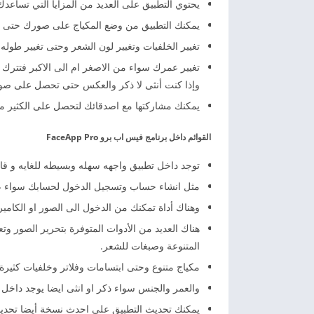
يحتوي التطبيق على العديد من المزايا التي تساعدك
يمكنك التطبيق من وضع المكياج على صورك حتى تبد
تغيير الخلفيات وتغيير لون الشعر وحتى تغيير طوله 
تغيير عمرك سواء من الاصغر ام الى الاكبر فتترك 
وإذا كنت أنثى لا ذكر والعكس حتى تحصل على صو
يمكنك مشاركتها مع اصدقائك لتحصل على الكثير م
القوائم داخل برنامج فيس اب برو FaceApp Pro
توجد داخل تطبيق واجهه سهله وبسيطه للغايه و قائم
مثل انشاء حساب وتسجيل الدخول لحسابك سواء على 
وهناك أداة تمكنك من الدخول الى الصور او الكامير
هناك العديد من الأدوات المتوفرة بتحرير الصور و
المتنوعة وصبغات للشعر.
مكياج متنوع وحتى ابتسامات وفلاتر وخلفيات كثي
والعمر والجنس سواء ذكر او انثى ايضا يوجد داخل ال