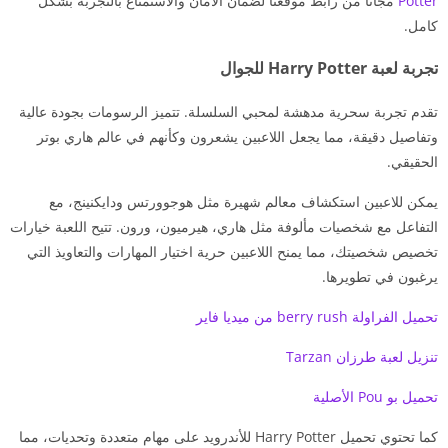
Potter
مجانا من رابط موقعنا لضمان الأمان والاستمتاع بالتجربة بشكل
كامل.
تجربة لعبة Harry Potter للجوال
تقدم تجربة سحرية مدهشة لمحبي السلسلة. تتميز الرسومات بجودة عالية
وتفاصيل دقيقة، مما يجعل اللاعبين يشعرون وكأنهم في عالم هاري بوتر
الحقيقي.
يمكن للاعبين استكشاف معالم شهيرة مثل هوجوورتس ودايكنينج، مع
التفاعل مع شخصيات مألوفة مثل هاري، هيرميون، ورون. تتيح اللعبة خيارات
تخصيص شخصيتك، مما يمنح اللاعبين حرية اختيار المهارات والتعاويذ التي
يرغبون في تطويرها.
تحميل الفراولة berry rush من ميديا فاير
تنزيل لعبة طرزان Tarzan
تحميل بو Pou الأصلية
كما تحتوي تحميل Harry Potter للأندرويد على مهام متعددة وتحديات، مما