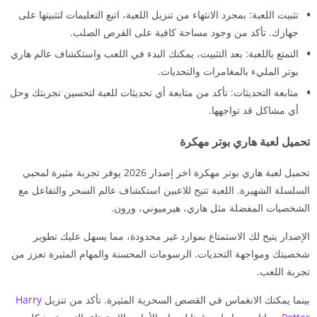
تثبيت اللعبة: بمجرد الانتهاء من تنزيل اللعبة، اتبع التعليمات لتثبيتها على
جهازك. تأكد من وجود مساحة كافية على القرص الصلب.
التمتع باللعبة: بعد التثبيت، يمكنك البدء في اللعب واستكشاف عالم هاري
بوتر المليء بالمغامرات والتحديات.
متابعة التحديثات: تأكد من متابعة أي تحديثات للعبة لتحسين تجربتك وحل
أي مشاكل قد تواجهها.
تحميل لعبة هاري بوتر مهكرة
تحميل لعبة هاري بوتر مهكرة اخر إصدار 2026 يوفر تجربة مثيرة لمحبي
السلسلة الشهيرة. اللعبة تتيح للاعبين استكشاف عالم السحر والتفاعل مع
الشخصيات المفضلة مثل هاري، هيرميوني، ورون.
الإصدار يتيح لك الاستمتاع بموارد غير محدودة، مما يسهل عليك تطوير
شخصيتك ومواجهة التحديات. الرسومات المحسنة والمهام المثيرة تعزز من
تجربة اللعب.
بينما يمكنك الانغماس في القصص السحرية المثيرة. تأكد من تنزيل
Harry