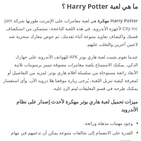
ما هي لعبة Harry Potter ؟
Harry Potter مهكرة
هي لعبة مغامرات على الإنترنت طورتها شركة Jam
City Inc لأجهزة الأندرويد. في هذه اللعبة الناجحة، ستتمكن من استكشاف
قصتك واكتشاف تعاويذ متنوعة أثناء تقدمك، ثم خوض معارك سحرية ضد
لاعبين آخرين والتغلب عليهم.
عندما تقوم بتثبيت لعبة هاري بوتر APK للهواتف الأندرويد على جهازك
الذكي، يمكنك الاستمتاع بلعبة مغامرات مشوقة تتميز برسومات ثلاثية
الأبعاد رائعة مستوحاة من سلسلة أفلام هاري بوتر. لمزيد من التفاصيل أو
لمعرفة كيفية تنزيل اللعبة، يُرجى زيارة موقعنا هلا درويد الآن، وأي استفسار
يمكنك طرحه في قسم التعليقات ليتم الرد عليه.
ميزات تحميل لعبة هاري بوتر مهكرة لأحدث إصدار على نظام
الأندرويد
وجود مهمات مذهلة ورائعة.
القدرة على الانضمام إلى تحالفات متنوعة يمكن أن تدعمهم في مهام
متعددة.