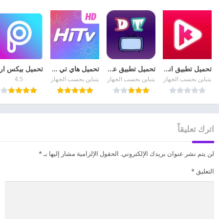
تحميل تطبيق انمي كلاستر Anime Klaster APK مهكر مجانا
تحميل تطبيق عالم الدراما Drama world Apk مهكر من ميديا فاير
تحميل هاي تي في HiTV 2026 لمشاهدة الدراما الكورية للأندرويد
يتباين بحسب الجهاز
يتباين بحسب الجهاز
يتباين بحسب الجهاز
4.5
اترك تعليقاً
لن يتم نشر عنوان بريدك الإلكتروني.
الحقول الإلزامية مشار إليها بـ
*
التعليق
*