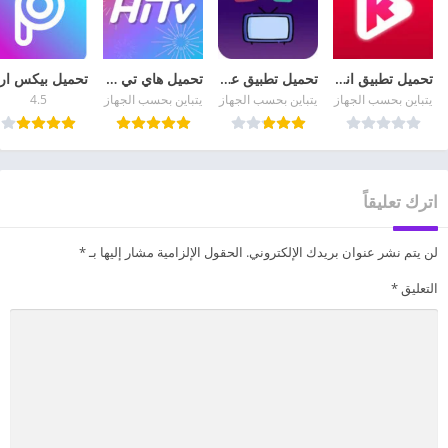
تحميل تطبيق انمي كلاستر Anime Klaster APK مهكر مجانا
تحميل تطبيق عالم الدراما Drama world Apk مهكر من ميديا فاير
تحميل هاي تي في HiTV 2026 لمشاهدة الدراما الكورية للأندرويد
يتباين بحسب الجهاز
يتباين بحسب الجهاز
يتباين بحسب الجهاز
4.5
اترك تعليقاً
لن يتم نشر عنوان بريدك الإلكتروني.
الحقول الإلزامية مشار إليها بـ
*
التعليق
*